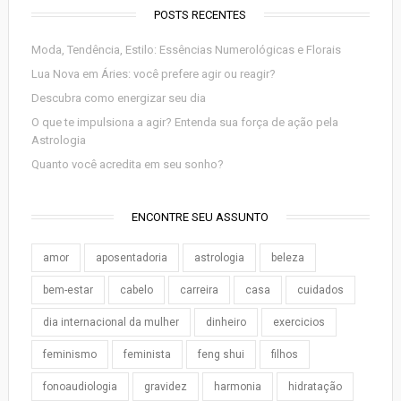
POSTS RECENTES
Moda, Tendência, Estilo: Essências Numerológicas e Florais
Lua Nova em Áries: você prefere agir ou reagir?
Descubra como energizar seu dia
O que te impulsiona a agir? Entenda sua força de ação pela
Astrologia
Quanto você acredita em seu sonho?
ENCONTRE SEU ASSUNTO
amor
aposentadoria
astrologia
beleza
bem-estar
cabelo
carreira
casa
cuidados
dia internacional da mulher
dinheiro
exercicios
feminismo
feminista
feng shui
filhos
fonoaudiologia
gravidez
harmonia
hidratação