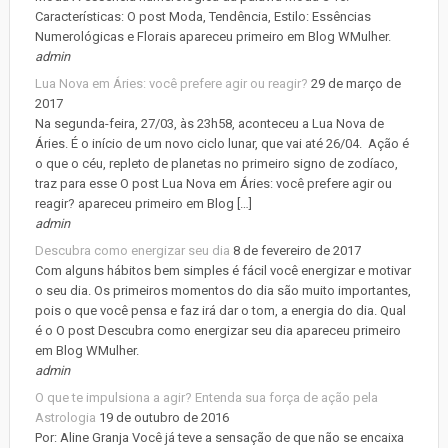
Características: O post Moda, Tendência, Estilo: Essências
Numerológicas e Florais apareceu primeiro em Blog WMulher.
admin
Lua Nova em Áries: você prefere agir ou reagir?
29 de março de
2017
Na segunda-feira, 27/03, às 23h58, aconteceu a Lua Nova de
Áries. É o início de um novo ciclo lunar, que vai até 26/04. Ação é
o que o céu, repleto de planetas no primeiro signo de zodíaco,
traz para esse O post Lua Nova em Áries: você prefere agir ou
reagir? apareceu primeiro em Blog […]
admin
Descubra como energizar seu dia
8 de fevereiro de 2017
Com alguns hábitos bem simples é fácil você energizar e motivar
o seu dia. Os primeiros momentos do dia são muito importantes,
pois o que você pensa e faz irá dar o tom, a energia do dia. Qual
é o O post Descubra como energizar seu dia apareceu primeiro
em Blog WMulher.
admin
O que te impulsiona a agir? Entenda sua força de ação pela
Astrologia
19 de outubro de 2016
Por: Aline Granja Você já teve a sensação de que não se encaixa