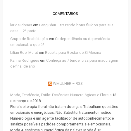
COMENTÁRIOS
lar de idosas
em
Feng Shui – trazendo bons fluídos para sua
casa – 2ª parte
Grupo de Reabilitação
em
Codependência ou dependência
emocional: o que é?
Lilian Roel Murat
em
Receita para Gostar de Si Mesma
Karina Rodrigues
em
Conheça as 7 tendências para maquiagem
de final de ano
WMULHER – RSS
Moda, Tendência, Estilo: Essências Numerológicas e Florais
13
de março de 2018
Florais e terapia floral não tratam doenças. Trabalham questões
emocionais e energéticas. Não Substitui tratamento médico.
Numerologia é um agente facilitador de autoconhecimento; e
sinaliza possíveis padrões comportamentais e emocionais.
Moda A essência numerológica da palavra Moda é 15.