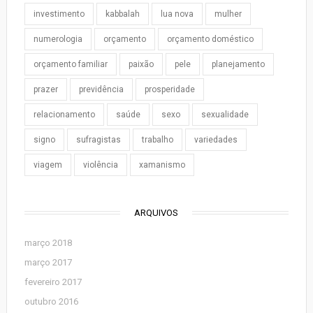
investimento
kabbalah
lua nova
mulher
numerologia
orçamento
orçamento doméstico
orçamento familiar
paixão
pele
planejamento
prazer
previdência
prosperidade
relacionamento
saúde
sexo
sexualidade
signo
sufragistas
trabalho
variedades
viagem
violência
xamanismo
ARQUIVOS
março 2018
março 2017
fevereiro 2017
outubro 2016