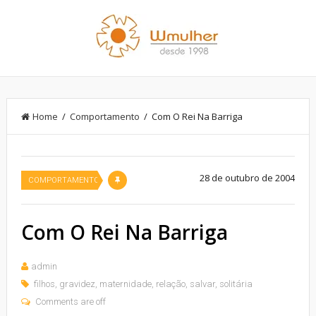
Home
/
Comportamento
/ Com O Rei Na Barriga
28 de outubro de 2004
COMPORTAMENTO
Com O Rei Na Barriga
admin
filhos
,
gravidez
,
maternidade
,
relação
,
salvar
,
solitária
Comments are off