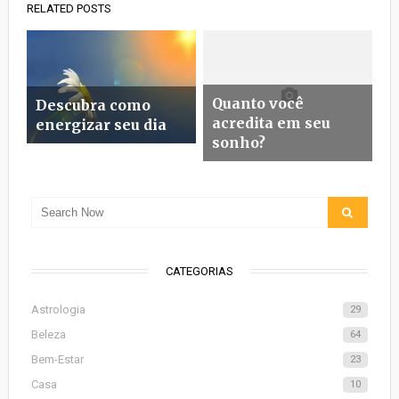
RELATED POSTS
Quanto você
Descubra como
acredita em seu
energizar seu dia
sonho?
CATEGORIAS
Astrologia
29
Beleza
64
Bem-Estar
23
Casa
10