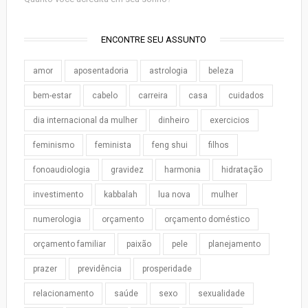
ENCONTRE SEU ASSUNTO
amor
aposentadoria
astrologia
beleza
bem-estar
cabelo
carreira
casa
cuidados
dia internacional da mulher
dinheiro
exercicios
feminismo
feminista
feng shui
filhos
fonoaudiologia
gravidez
harmonia
hidratação
investimento
kabbalah
lua nova
mulher
numerologia
orçamento
orçamento doméstico
orçamento familiar
paixão
pele
planejamento
prazer
previdência
prosperidade
relacionamento
saúde
sexo
sexualidade