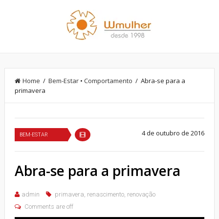
Home
/
Bem-Estar
•
Comportamento
/ Abra-se para a
primavera
4 de outubro de 2016
BEM-ESTAR
Abra-se para a primavera
admin
primavera
,
renascimento
,
renovação
Comments are off