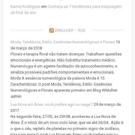
Karina Rodrigues
em
Conheça as 7 tendências para maquiagem
de final de ano
WMULHER – RSS
Moda, Tendência, Estilo: Essências Numerológicas e Florais
13
de março de 2018
Florais e terapia floral não tratam doenças. Trabalham questões
emocionais e energéticas. Não Substitui tratamento médico.
Numerologia é um agente facilitador de autoconhecimento; e
sinaliza possíveis padrões comportamentais e emocionais.
Moda A essência numerológica da palavra Moda é 15.
Características: O post Moda, Tendência, Estilo: Essências
Numerológicas e Florais apareceu primeiro em Blog WMulher.
admin
Lua Nova em Áries: você prefere agir ou reagir?
29 de março de
2017
Na segunda-feira, 27/03, às 23h58, aconteceu a Lua Nova de
Áries. É o início de um novo ciclo lunar, que vai até 26/04. Ação é
o que o céu, repleto de planetas no primeiro signo de zodíaco,
traz para esse O post Lua Nova em Áries: você prefere agir ou