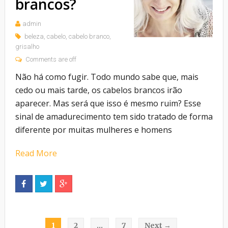
brancos?
admin
beleza
,
cabelo
,
cabelo branco
,
grisalho
Comments are off
Não há como fugir. Todo mundo sabe que, mais
cedo ou mais tarde, os cabelos brancos irão
aparecer. Mas será que isso é mesmo ruim? Esse
sinal de amadurecimento tem sido tratado de forma
diferente por muitas mulheres e homens
Read More
1
2
…
7
Next →