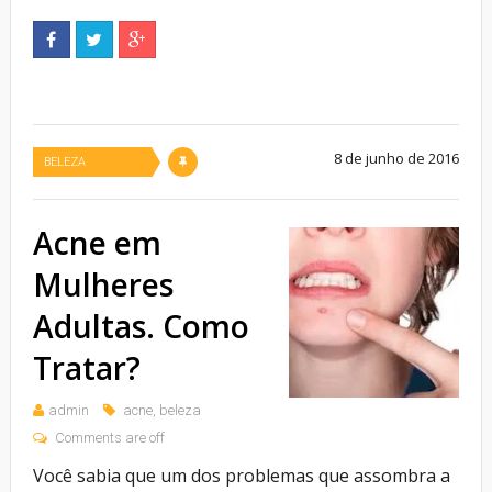
8 de junho de 2016
BELEZA
Acne em
Mulheres
Adultas. Como
Tratar?
admin
acne
,
beleza
Comments are off
Você sabia que um dos problemas que assombra a