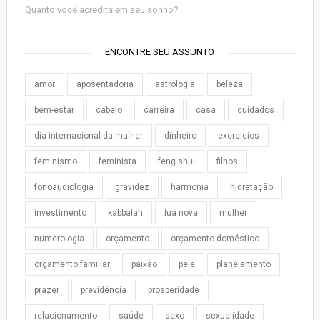
Quanto você acredita em seu sonho?
ENCONTRE SEU ASSUNTO
amor
aposentadoria
astrologia
beleza
bem-estar
cabelo
carreira
casa
cuidados
dia internacional da mulher
dinheiro
exercicios
feminismo
feminista
feng shui
filhos
fonoaudiologia
gravidez
harmonia
hidratação
investimento
kabbalah
lua nova
mulher
numerologia
orçamento
orçamento doméstico
orçamento familiar
paixão
pele
planejamento
prazer
previdência
prosperidade
relacionamento
saúde
sexo
sexualidade