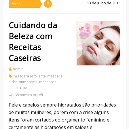
13 de julho de 2016
BELEZA
Cuidando da
Beleza com
Receitas
Caseiras
admin
máscara esfoliante
,
máscara
hidratante cabelo
,
máscaras
caseira
,
pele
Comments are off
Pele e cabelos sempre hidratados são prioridades
de muitas mulheres, porém com a crise alguns
itens foram cortados do orçamento feminino e
certamente as hidratações em salões e