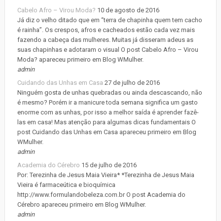
Cabelo Afro – Virou Moda?
10 de agosto de 2016
Já diz o velho ditado que em “terra de chapinha quem tem cacho
é rainha”. Os crespos, afros e cacheados estão cada vez mais
fazendo a cabeça das mulheres. Muitas já disseram adeus as
suas chapinhas e adotaram o visual O post Cabelo Afro – Virou
Moda? apareceu primeiro em Blog WMulher.
admin
Cuidando das Unhas em Casa
27 de julho de 2016
Ninguém gosta de unhas quebradas ou ainda descascando, não
é mesmo? Porém ir a manicure toda semana significa um gasto
enorme com as unhas, por isso a melhor saída é aprender fazê-
las em casa! Mas atenção para algumas dicas fundamentais O
post Cuidando das Unhas em Casa apareceu primeiro em Blog
WMulher.
admin
Academia do Cérebro
15 de julho de 2016
Por: Terezinha de Jesus Maia Vieira* *Terezinha de Jesus Maia
Vieira é farmaceútica e bioquímica
http://www.formulandobeleza.com.br O post Academia do
Cérebro apareceu primeiro em Blog WMulher.
admin