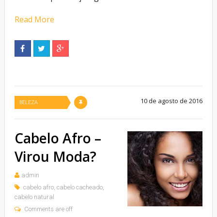
Read More
10 de agosto de 2016
BELEZA
Cabelo Afro –
Virou Moda?
admin
cabelo afro
,
cabelo cacheado
,
cabelo natural
Comments are off