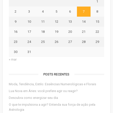
1
2
3
4
5
6
7
8
9
10
11
12
13
14
15
16
17
18
19
20
21
22
23
24
25
26
27
28
29
30
31
« mar
POSTS RECENTES
Moda, Tendência, Estilo: Essências Numerológicas e Florais
Lua Nova em Áries: você prefere agir ou reagir?
Descubra como energizar seu dia
O que te impulsiona a agir? Entenda sua força de ação pela
Astrologia