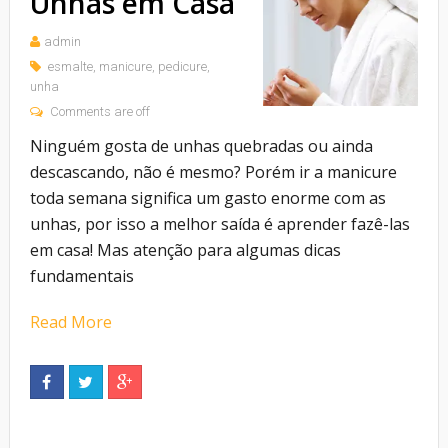
Unhas em Casa
admin
esmalte
,
manicure
,
pedicure
,
unha
Comments are off
Ninguém gosta de unhas quebradas ou ainda
descascando, não é mesmo? Porém ir a manicure
toda semana significa um gasto enorme com as
unhas, por isso a melhor saída é aprender fazê-las
em casa! Mas atenção para algumas dicas
fundamentais
Read More