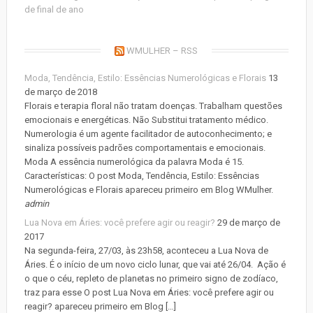
de final de ano
WMULHER – RSS
Moda, Tendência, Estilo: Essências Numerológicas e Florais
13
de março de 2018
Florais e terapia floral não tratam doenças. Trabalham questões
emocionais e energéticas. Não Substitui tratamento médico.
Numerologia é um agente facilitador de autoconhecimento; e
sinaliza possíveis padrões comportamentais e emocionais.
Moda A essência numerológica da palavra Moda é 15.
Características: O post Moda, Tendência, Estilo: Essências
Numerológicas e Florais apareceu primeiro em Blog WMulher.
admin
Lua Nova em Áries: você prefere agir ou reagir?
29 de março de
2017
Na segunda-feira, 27/03, às 23h58, aconteceu a Lua Nova de
Áries. É o início de um novo ciclo lunar, que vai até 26/04. Ação é
o que o céu, repleto de planetas no primeiro signo de zodíaco,
traz para esse O post Lua Nova em Áries: você prefere agir ou
reagir? apareceu primeiro em Blog […]