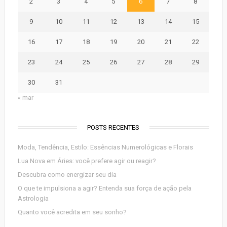
2
3
4
5
6
7
8
9
10
11
12
13
14
15
16
17
18
19
20
21
22
23
24
25
26
27
28
29
30
31
« mar
POSTS RECENTES
Moda, Tendência, Estilo: Essências Numerológicas e Florais
Lua Nova em Áries: você prefere agir ou reagir?
Descubra como energizar seu dia
O que te impulsiona a agir? Entenda sua força de ação pela
Astrologia
Quanto você acredita em seu sonho?