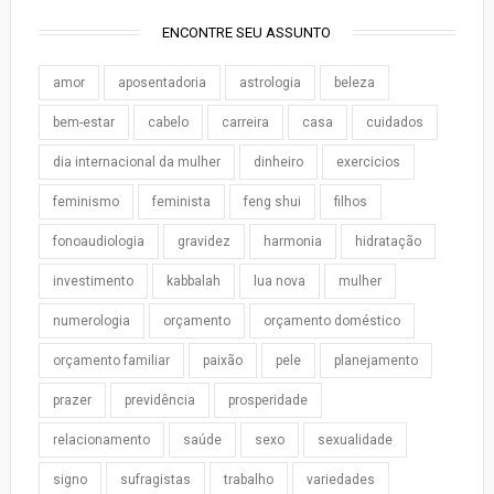
ENCONTRE SEU ASSUNTO
amor
aposentadoria
astrologia
beleza
bem-estar
cabelo
carreira
casa
cuidados
dia internacional da mulher
dinheiro
exercicios
feminismo
feminista
feng shui
filhos
fonoaudiologia
gravidez
harmonia
hidratação
investimento
kabbalah
lua nova
mulher
numerologia
orçamento
orçamento doméstico
orçamento familiar
paixão
pele
planejamento
prazer
previdência
prosperidade
relacionamento
saúde
sexo
sexualidade
signo
sufragistas
trabalho
variedades