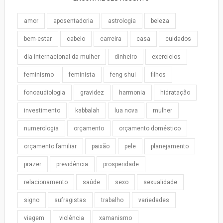
amor
aposentadoria
astrologia
beleza
bem-estar
cabelo
carreira
casa
cuidados
dia internacional da mulher
dinheiro
exercicios
feminismo
feminista
feng shui
filhos
fonoaudiologia
gravidez
harmonia
hidratação
investimento
kabbalah
lua nova
mulher
numerologia
orçamento
orçamento doméstico
orçamento familiar
paixão
pele
planejamento
prazer
previdência
prosperidade
relacionamento
saúde
sexo
sexualidade
signo
sufragistas
trabalho
variedades
viagem
violência
xamanismo