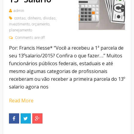
admin
contas
,
dinheiro
,
dívidas
,
investimento
,
orçamento
,
planejamento
Comments are off
Por: Francis Hesse* “Você a recebeu a 1ª parcela de
seu 13ºsalario/2015? Confira o que fazer….” Muitos
funcionários públicos federais, estaduais e até
mesmo algumas categorias de profissionais
receberam ou vão receber a primeira parcela do 13º
salario agora nos
Read More