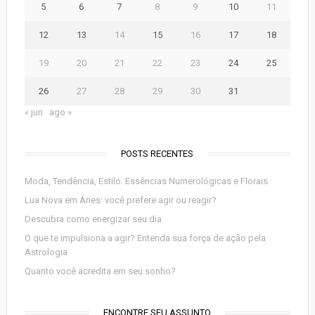
5
6
7
8
9
10
11
12
13
14
15
16
17
18
19
20
21
22
23
24
25
26
27
28
29
30
31
« jun
ago »
POSTS RECENTES
Moda, Tendência, Estilo: Essências Numerológicas e Florais
Lua Nova em Áries: você prefere agir ou reagir?
Descubra como energizar seu dia
O que te impulsiona a agir? Entenda sua força de ação pela
Astrologia
Quanto você acredita em seu sonho?
ENCONTRE SEU ASSUNTO