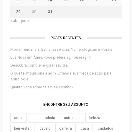
29
30
31
« abr
jun »
POSTS RECENTES
Moda, Tendência, Estilo: Essências Numerológicas e Florais
Lua Nova em Áries: você prefere agir ou reagir?
Descubra como energizar seu dia
O que te impulsiona a agir? Entenda sua força de ação pela
Astrologia
Quanto você acredita em seu sonho?
ENCONTRE SEU ASSUNTO
amor
aposentadoria
astrologia
beleza
bem-estar
cabelo
carreira
casa
cuidados