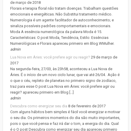
de março de 2018
Florais e terapia floral não tratam doenças. Trabalham questões
emocionais e energéticas. Não Substitui tratamento médico.
Numerologia é um agente facilitador de autoconhecimento; e
sinaliza possíveis padrões comportamentais e emocionais.
Moda A essência numerológica da palavra Moda é 15.
Características: O post Moda, Tendência, Estilo: Essências
Numerológicas e Florais apareceu primeiro em Blog WMulher.
admin
Lua Nova em Áries: você prefere agir ou reagir?
29 de março de
2017
Na segunda-feira, 27/03, às 23h58, aconteceu a Lua Nova de
Áries. É o início de um novo ciclo lunar, que vai até 26/04. Ação é
o que o céu, repleto de planetas no primeiro signo de zodíaco,
traz para esse O post Lua Nova em Áries: você prefere agir ou
reagir? apareceu primeiro em Blog […]
admin
Descubra como energizar seu dia
8 de fevereiro de 2017
Com alguns hábitos bem simples é fácil você energizar e motivar
o seu dia. Os primeiros momentos do dia são muito importantes,
pois o que você pensa e faz irá dar o tom, a energia do dia. Qual
é o O post Descubra como energizar seu dia apareceu primeiro