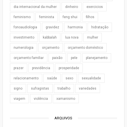
dia internacional da mulher
dinheiro
exercicios
feminismo
feminista
feng shui
filhos
fonoaudiologia
gravidez
harmonia
hidratação
investimento
kabbalah
lua nova
mulher
numerologia
orçamento
orçamento doméstico
orçamento familiar
paixão
pele
planejamento
prazer
previdência
prosperidade
relacionamento
saúde
sexo
sexualidade
signo
sufragistas
trabalho
variedades
viagem
violência
xamanismo
ARQUIVOS