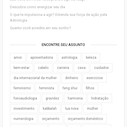
Descubra como energizar seu dia
O que te impulsiona a agir? Entenda sua força de ação pela
Astrologia
Quanto você acredita em seu sonho?
ENCONTRE SEU ASSUNTO
amor
aposentadoria
astrologia
beleza
bem-estar
cabelo
carreira
casa
cuidados
dia internacional da mulher
dinheiro
exercicios
feminismo
feminista
feng shui
filhos
fonoaudiologia
gravidez
harmonia
hidratação
investimento
kabbalah
lua nova
mulher
numerologia
orçamento
orçamento doméstico