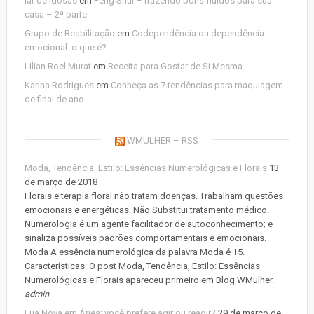
lar de idosas
em
Feng Shui – trazendo bons fluídos para sua
casa – 2ª parte
Grupo de Reabilitação
em
Codependência ou dependência
emocional: o que é?
Lilian Roel Murat
em
Receita para Gostar de Si Mesma
Karina Rodrigues
em
Conheça as 7 tendências para maquiagem
de final de ano
WMULHER – RSS
Moda, Tendência, Estilo: Essências Numerológicas e Florais
13
de março de 2018
Florais e terapia floral não tratam doenças. Trabalham questões
emocionais e energéticas. Não Substitui tratamento médico.
Numerologia é um agente facilitador de autoconhecimento; e
sinaliza possíveis padrões comportamentais e emocionais.
Moda A essência numerológica da palavra Moda é 15.
Características: O post Moda, Tendência, Estilo: Essências
Numerológicas e Florais apareceu primeiro em Blog WMulher.
admin
Lua Nova em Áries: você prefere agir ou reagir?
29 de março de