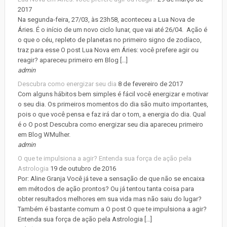
2017
Na segunda-feira, 27/03, às 23h58, aconteceu a Lua Nova de
Áries. É o início de um novo ciclo lunar, que vai até 26/04. Ação é
o que o céu, repleto de planetas no primeiro signo de zodíaco,
traz para esse O post Lua Nova em Áries: você prefere agir ou
reagir? apareceu primeiro em Blog […]
admin
Descubra como energizar seu dia
8 de fevereiro de 2017
Com alguns hábitos bem simples é fácil você energizar e motivar
o seu dia. Os primeiros momentos do dia são muito importantes,
pois o que você pensa e faz irá dar o tom, a energia do dia. Qual
é o O post Descubra como energizar seu dia apareceu primeiro
em Blog WMulher.
admin
O que te impulsiona a agir? Entenda sua força de ação pela
Astrologia
19 de outubro de 2016
Por: Aline Granja Você já teve a sensação de que não se encaixa
em métodos de ação prontos? Ou já tentou tanta coisa para
obter resultados melhores em sua vida mas não saiu do lugar?
Também é bastante comum a O post O que te impulsiona a agir?
Entenda sua força de ação pela Astrologia […]