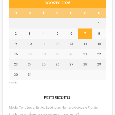
AGOSTO 2026
D
S
T
Q
Q
S
S
1
2
3
4
5
6
7
8
9
10
11
12
13
14
15
16
17
18
19
20
21
22
23
24
25
26
27
28
29
30
31
« mar
POSTS RECENTES
Moda, Tendência, Estilo: Essências Numerológicas e Florais
Lua Nova em Áries: você prefere agir ou reagir?