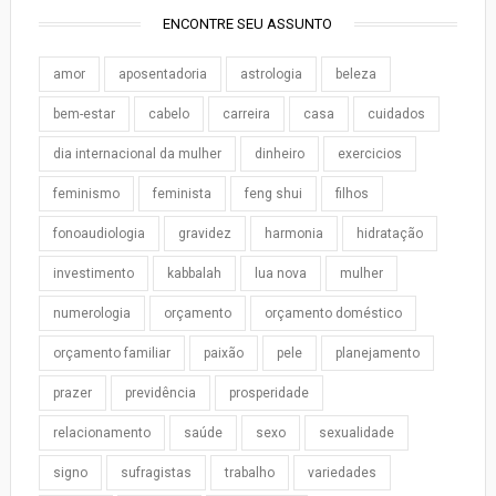
ENCONTRE SEU ASSUNTO
amor
aposentadoria
astrologia
beleza
bem-estar
cabelo
carreira
casa
cuidados
dia internacional da mulher
dinheiro
exercicios
feminismo
feminista
feng shui
filhos
fonoaudiologia
gravidez
harmonia
hidratação
investimento
kabbalah
lua nova
mulher
numerologia
orçamento
orçamento doméstico
orçamento familiar
paixão
pele
planejamento
prazer
previdência
prosperidade
relacionamento
saúde
sexo
sexualidade
signo
sufragistas
trabalho
variedades