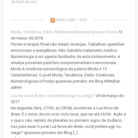
de final de ano
WMULHER – RSS
Moda, Tendência, Estilo: Essências Numerológicas e Florais
13
de março de 2018
Florais e terapia floral não tratam doenças. Trabalham questões
emocionais e energéticas. Não Substitui tratamento médico.
Numerologia é um agente facilitador de autoconhecimento; e
sinaliza possíveis padrões comportamentais e emocionais.
Moda A essência numerológica da palavra Moda é 15.
Características: O post Moda, Tendência, Estilo: Essências
Numerológicas e Florais apareceu primeiro em Blog WMulher.
admin
Lua Nova em Áries: você prefere agir ou reagir?
29 de março de
2017
Na segunda-feira, 27/03, às 23h58, aconteceu a Lua Nova de
Áries. É o início de um novo ciclo lunar, que vai até 26/04. Ação é
o que o céu, repleto de planetas no primeiro signo de zodíaco,
traz para esse O post Lua Nova em Áries: você prefere agir ou
reagir? apareceu primeiro em Blog […]