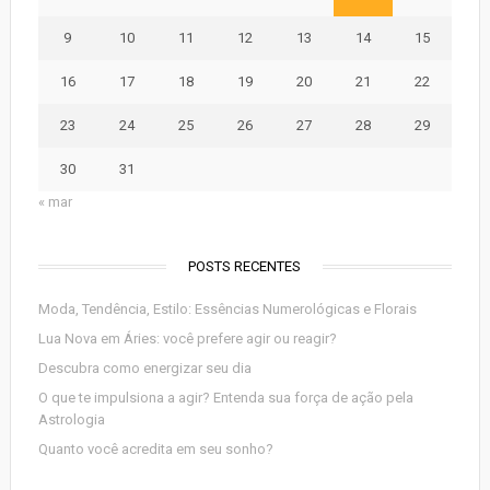
9
10
11
12
13
14
15
16
17
18
19
20
21
22
23
24
25
26
27
28
29
30
31
« mar
POSTS RECENTES
Moda, Tendência, Estilo: Essências Numerológicas e Florais
Lua Nova em Áries: você prefere agir ou reagir?
Descubra como energizar seu dia
O que te impulsiona a agir? Entenda sua força de ação pela
Astrologia
Quanto você acredita em seu sonho?