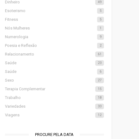
Dinheiro
49
Esoterismo
5
Fitness
5
Nós Mulheres
1
Numerologia
9
Poesia e Reflexão
2
Relacionamento
61
Saúde
23
Saúde
6
Sexo
27
Terapia Complementar
15
Trabalho
18
Variedades
33
Viagens
12
PROCURE PELA DATA