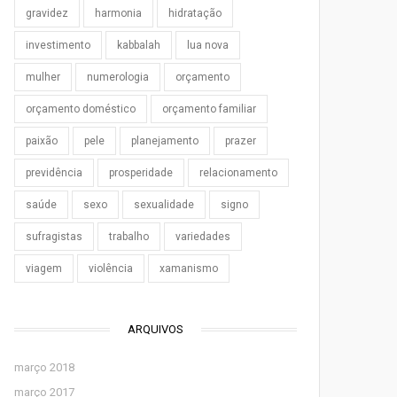
gravidez
harmonia
hidratação
investimento
kabbalah
lua nova
mulher
numerologia
orçamento
orçamento doméstico
orçamento familiar
paixão
pele
planejamento
prazer
previdência
prosperidade
relacionamento
saúde
sexo
sexualidade
signo
sufragistas
trabalho
variedades
viagem
violência
xamanismo
ARQUIVOS
março 2018
março 2017