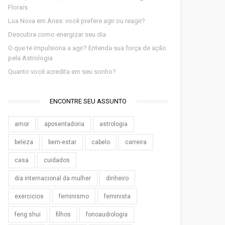
Florais
Lua Nova em Áries: você prefere agir ou reagir?
Descubra como energizar seu dia
O que te impulsiona a agir? Entenda sua força de ação
pela Astrologia
Quanto você acredita em seu sonho?
ENCONTRE SEU ASSUNTO
amor
aposentadoria
astrologia
beleza
bem-estar
cabelo
carreira
casa
cuidados
dia internacional da mulher
dinheiro
exercicios
feminismo
feminista
feng shui
filhos
fonoaudiologia