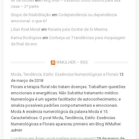
lar de idosas
em
Feng Shui – trazendo bons fluídos para sua
casa – 2ª parte
Grupo de Reabilitação
em
Codependência ou dependência
emocional: o que é?
Lilian Roel Murat
em
Receita para Gostar de Si Mesma
Karina Rodrigues
em
Conheça as 7 tendências para maquiagem
de final de ano
WMULHER – RSS
Moda, Tendência, Estilo: Essências Numerológicas e Florais
13
de março de 2018
Florais e terapia floral não tratam doenças. Trabalham questões
emocionais e energéticas. Não Substitui tratamento médico.
Numerologia é um agente facilitador de autoconhecimento; e
sinaliza possíveis padrões comportamentais e emocionais.
Moda A essência numerológica da palavra Moda é 15.
Características: O post Moda, Tendência, Estilo: Essências
Numerológicas e Florais apareceu primeiro em Blog WMulher.
admin
Lua Nova em Áries: você prefere agir ou reagir?
29 de março de