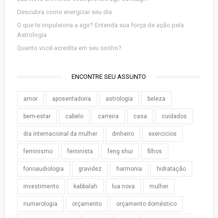
Descubra como energizar seu dia
O que te impulsiona a agir? Entenda sua força de ação pela
Astrologia
Quanto você acredita em seu sonho?
ENCONTRE SEU ASSUNTO
amor
aposentadoria
astrologia
beleza
bem-estar
cabelo
carreira
casa
cuidados
dia internacional da mulher
dinheiro
exercicios
feminismo
feminista
feng shui
filhos
fonoaudiologia
gravidez
harmonia
hidratação
investimento
kabbalah
lua nova
mulher
numerologia
orçamento
orçamento doméstico