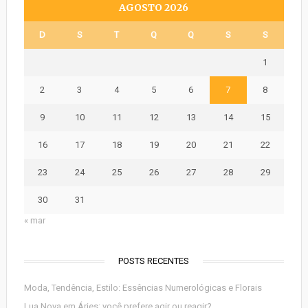
AGOSTO 2026
D
S
T
Q
Q
S
S
1
2
3
4
5
6
7
8
9
10
11
12
13
14
15
16
17
18
19
20
21
22
23
24
25
26
27
28
29
30
31
« mar
POSTS RECENTES
Moda, Tendência, Estilo: Essências Numerológicas e Florais
Lua Nova em Áries: você prefere agir ou reagir?