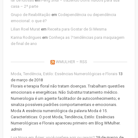
lar de idosas
em
Feng Shui – trazendo bons fluídos para sua
casa – 2ª parte
Grupo de Reabilitação
em
Codependência ou dependência
emocional: o que é?
Lilian Roel Murat
em
Receita para Gostar de Si Mesma
Karina Rodrigues
em
Conheça as 7 tendências para maquiagem
de final de ano
WMULHER – RSS
Moda, Tendência, Estilo: Essências Numerológicas e Florais
13
de março de 2018
Florais e terapia floral não tratam doenças. Trabalham questões
emocionais e energéticas. Não Substitui tratamento médico.
Numerologia é um agente facilitador de autoconhecimento; e
sinaliza possíveis padrões comportamentais e emocionais.
Moda A essência numerológica da palavra Moda é 15.
Características: O post Moda, Tendência, Estilo: Essências
Numerológicas e Florais apareceu primeiro em Blog WMulher.
admin
Lua Nova em Áries: você prefere agir ou reagir?
29 de março de