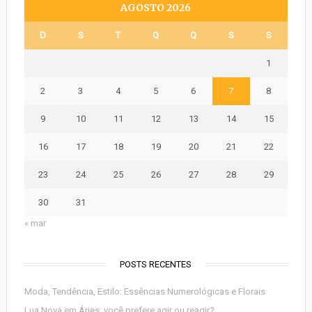
AGOSTO 2026
D
S
T
Q
Q
S
S
1
2
3
4
5
6
7
8
9
10
11
12
13
14
15
16
17
18
19
20
21
22
23
24
25
26
27
28
29
30
31
« mar
POSTS RECENTES
Moda, Tendência, Estilo: Essências Numerológicas e Florais
Lua Nova em Áries: você prefere agir ou reagir?