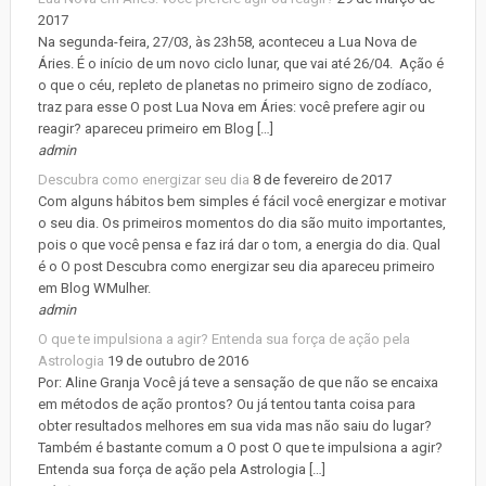
2017
Na segunda-feira, 27/03, às 23h58, aconteceu a Lua Nova de
Áries. É o início de um novo ciclo lunar, que vai até 26/04. Ação é
o que o céu, repleto de planetas no primeiro signo de zodíaco,
traz para esse O post Lua Nova em Áries: você prefere agir ou
reagir? apareceu primeiro em Blog […]
admin
Descubra como energizar seu dia
8 de fevereiro de 2017
Com alguns hábitos bem simples é fácil você energizar e motivar
o seu dia. Os primeiros momentos do dia são muito importantes,
pois o que você pensa e faz irá dar o tom, a energia do dia. Qual
é o O post Descubra como energizar seu dia apareceu primeiro
em Blog WMulher.
admin
O que te impulsiona a agir? Entenda sua força de ação pela
Astrologia
19 de outubro de 2016
Por: Aline Granja Você já teve a sensação de que não se encaixa
em métodos de ação prontos? Ou já tentou tanta coisa para
obter resultados melhores em sua vida mas não saiu do lugar?
Também é bastante comum a O post O que te impulsiona a agir?
Entenda sua força de ação pela Astrologia […]