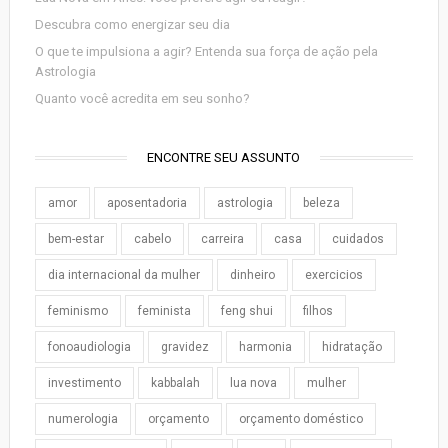
Descubra como energizar seu dia
O que te impulsiona a agir? Entenda sua força de ação pela
Astrologia
Quanto você acredita em seu sonho?
ENCONTRE SEU ASSUNTO
amor
aposentadoria
astrologia
beleza
bem-estar
cabelo
carreira
casa
cuidados
dia internacional da mulher
dinheiro
exercicios
feminismo
feminista
feng shui
filhos
fonoaudiologia
gravidez
harmonia
hidratação
investimento
kabbalah
lua nova
mulher
numerologia
orçamento
orçamento doméstico