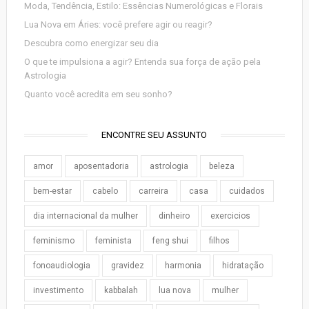
Moda, Tendência, Estilo: Essências Numerológicas e Florais
Lua Nova em Áries: você prefere agir ou reagir?
Descubra como energizar seu dia
O que te impulsiona a agir? Entenda sua força de ação pela
Astrologia
Quanto você acredita em seu sonho?
ENCONTRE SEU ASSUNTO
amor
aposentadoria
astrologia
beleza
bem-estar
cabelo
carreira
casa
cuidados
dia internacional da mulher
dinheiro
exercicios
feminismo
feminista
feng shui
filhos
fonoaudiologia
gravidez
harmonia
hidratação
investimento
kabbalah
lua nova
mulher