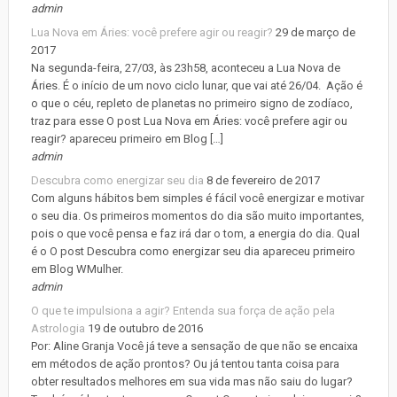
admin
Lua Nova em Áries: você prefere agir ou reagir?
29 de março de
2017
Na segunda-feira, 27/03, às 23h58, aconteceu a Lua Nova de
Áries. É o início de um novo ciclo lunar, que vai até 26/04. Ação é
o que o céu, repleto de planetas no primeiro signo de zodíaco,
traz para esse O post Lua Nova em Áries: você prefere agir ou
reagir? apareceu primeiro em Blog […]
admin
Descubra como energizar seu dia
8 de fevereiro de 2017
Com alguns hábitos bem simples é fácil você energizar e motivar
o seu dia. Os primeiros momentos do dia são muito importantes,
pois o que você pensa e faz irá dar o tom, a energia do dia. Qual
é o O post Descubra como energizar seu dia apareceu primeiro
em Blog WMulher.
admin
O que te impulsiona a agir? Entenda sua força de ação pela
Astrologia
19 de outubro de 2016
Por: Aline Granja Você já teve a sensação de que não se encaixa
em métodos de ação prontos? Ou já tentou tanta coisa para
obter resultados melhores em sua vida mas não saiu do lugar?