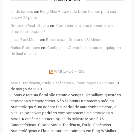
lar de idosas
em
Feng Shui – trazendo bons fluídos para sua
casa – 2ª parte
Grupo de Reabilitação
em
Codependência ou dependência
emocional: o que é?
Lilian Roel Murat
em
Receita para Gostar de Si Mesma
Karina Rodrigues
em
Conheça as 7 tendências para maquiagem
de final de ano
WMULHER – RSS
Moda, Tendência, Estilo: Essências Numerológicas e Florais
13
de março de 2018
Florais e terapia floral não tratam doenças. Trabalham questões
emocionais e energéticas. Não Substitui tratamento médico.
Numerologia é um agente facilitador de autoconhecimento; e
sinaliza possíveis padrões comportamentais e emocionais.
Moda A essência numerológica da palavra Moda é 15.
Características: O post Moda, Tendência, Estilo: Essências
Numerológicas e Florais apareceu primeiro em Blog WMulher.