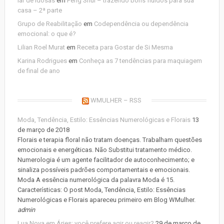
lar de idosas
em
Feng Shui – trazendo bons fluídos para sua
casa – 2ª parte
Grupo de Reabilitação
em
Codependência ou dependência
emocional: o que é?
Lilian Roel Murat
em
Receita para Gostar de Si Mesma
Karina Rodrigues
em
Conheça as 7 tendências para maquiagem
de final de ano
WMULHER – RSS
Moda, Tendência, Estilo: Essências Numerológicas e Florais
13
de março de 2018
Florais e terapia floral não tratam doenças. Trabalham questões
emocionais e energéticas. Não Substitui tratamento médico.
Numerologia é um agente facilitador de autoconhecimento; e
sinaliza possíveis padrões comportamentais e emocionais.
Moda A essência numerológica da palavra Moda é 15.
Características: O post Moda, Tendência, Estilo: Essências
Numerológicas e Florais apareceu primeiro em Blog WMulher.
admin
Lua Nova em Áries: você prefere agir ou reagir?
29 de março de