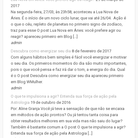
2017
Na segunda-feira, 27/03, às 23h58, aconteceu a Lua Nova de
Áries. É o início de um novo ciclo lunar, que vai até 26/04. Ação é
o que o céu, repleto de planetas no primeiro signo de zodíaco,
traz para esse O post Lua Nova em Áries: você prefere agir ou
reagir? apareceu primeiro em Blog […]
admin
Descubra como energizar seu dia
8 de fevereiro de 2017
Com alguns hábitos bem simples é fácil você energizar e motivar
o seu dia. Os primeiros momentos do dia são muito importantes,
pois o que você pensa e faz irá dar o tom, a energia do dia. Qual
é o O post Descubra como energizar seu dia apareceu primeiro
em Blog WMulher.
admin
O que te impulsiona a agir? Entenda sua força de ação pela
Astrologia
19 de outubro de 2016
Por: Aline Granja Você já teve a sensação de que não se encaixa
em métodos de ação prontos? Ou já tentou tanta coisa para
obter resultados melhores em sua vida mas não saiu do lugar?
Também é bastante comum a O post O que te impulsiona a agir?
Entenda sua força de ação pela Astrologia […]