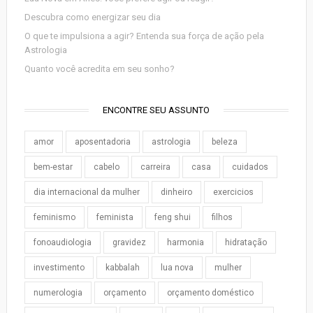
Descubra como energizar seu dia
O que te impulsiona a agir? Entenda sua força de ação pela
Astrologia
Quanto você acredita em seu sonho?
ENCONTRE SEU ASSUNTO
amor
aposentadoria
astrologia
beleza
bem-estar
cabelo
carreira
casa
cuidados
dia internacional da mulher
dinheiro
exercicios
feminismo
feminista
feng shui
filhos
fonoaudiologia
gravidez
harmonia
hidratação
investimento
kabbalah
lua nova
mulher
numerologia
orçamento
orçamento doméstico