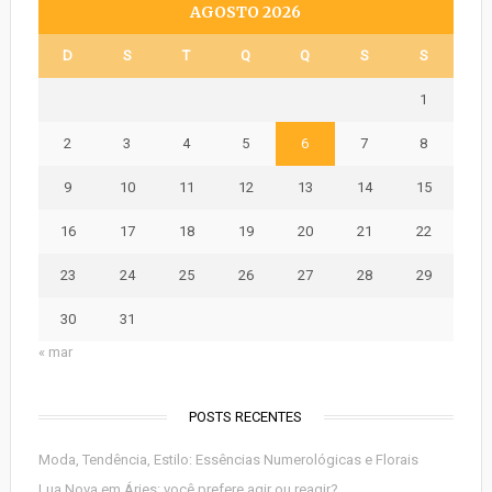
AGOSTO 2026
D
S
T
Q
Q
S
S
1
2
3
4
5
6
7
8
9
10
11
12
13
14
15
16
17
18
19
20
21
22
23
24
25
26
27
28
29
30
31
« mar
POSTS RECENTES
Moda, Tendência, Estilo: Essências Numerológicas e Florais
Lua Nova em Áries: você prefere agir ou reagir?