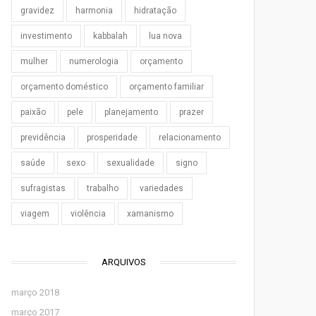
gravidez
harmonia
hidratação
investimento
kabbalah
lua nova
mulher
numerologia
orçamento
orçamento doméstico
orçamento familiar
paixão
pele
planejamento
prazer
previdência
prosperidade
relacionamento
saúde
sexo
sexualidade
signo
sufragistas
trabalho
variedades
viagem
violência
xamanismo
ARQUIVOS
março 2018
março 2017