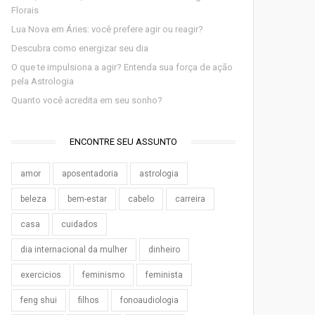
Florais
Lua Nova em Áries: você prefere agir ou reagir?
Descubra como energizar seu dia
O que te impulsiona a agir? Entenda sua força de ação
pela Astrologia
Quanto você acredita em seu sonho?
ENCONTRE SEU ASSUNTO
amor
aposentadoria
astrologia
beleza
bem-estar
cabelo
carreira
casa
cuidados
dia internacional da mulher
dinheiro
exercicios
feminismo
feminista
feng shui
filhos
fonoaudiologia