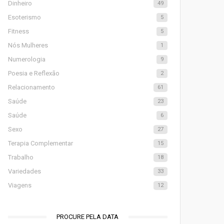
Dinheiro
49
Esoterismo
5
Fitness
5
Nós Mulheres
1
Numerologia
9
Poesia e Reflexão
2
Relacionamento
61
Saúde
23
Saúde
6
Sexo
27
Terapia Complementar
15
Trabalho
18
Variedades
33
Viagens
12
PROCURE PELA DATA