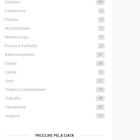
Dinheiro
49
Esoterismo
5
Fitness
5
Nós Mulheres
1
Numerologia
9
Poesia e Reflexão
2
Relacionamento
61
Saúde
23
Saúde
6
Sexo
27
Terapia Complementar
15
Trabalho
18
Variedades
33
Viagens
12
PROCURE PELA DATA