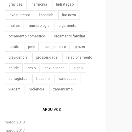
gravidez
harmonia
hidratação
investimento
kabbalah
lua nova
mulher
numerologia
orçamento
orçamento doméstico
orçamento familiar
paixão
pele
planejamento
prazer
previdência
prosperidade
relacionamento
saúde
sexo
sexualidade
signo
sufragistas
trabalho
variedades
viagem
violência
xamanismo
ARQUIVOS
março 2018
março 2017