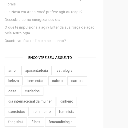
Florais
Lua Nova em Áries: você prefere agir ou reagir?
Descubra como energizar seu dia
O que te impulsiona a agir? Entenda sua força de ação
pela Astrologia
Quanto você acredita em seu sonho?
ENCONTRE SEU ASSUNTO
amor
aposentadoria
astrologia
beleza
bem-estar
cabelo
carreira
casa
cuidados
dia internacional da mulher
dinheiro
exercicios
feminismo
feminista
feng shui
filhos
fonoaudiologia