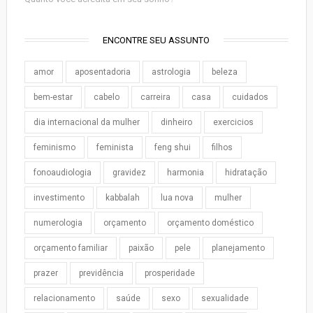
ENCONTRE SEU ASSUNTO
amor
aposentadoria
astrologia
beleza
bem-estar
cabelo
carreira
casa
cuidados
dia internacional da mulher
dinheiro
exercicios
feminismo
feminista
feng shui
filhos
fonoaudiologia
gravidez
harmonia
hidratação
investimento
kabbalah
lua nova
mulher
numerologia
orçamento
orçamento doméstico
orçamento familiar
paixão
pele
planejamento
prazer
previdência
prosperidade
relacionamento
saúde
sexo
sexualidade