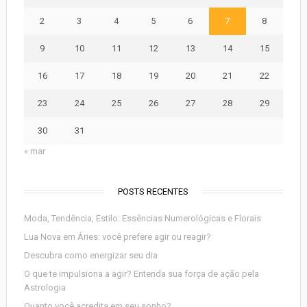
2
3
4
5
6
7
8
9
10
11
12
13
14
15
16
17
18
19
20
21
22
23
24
25
26
27
28
29
30
31
« mar
POSTS RECENTES
Moda, Tendência, Estilo: Essências Numerológicas e Florais
Lua Nova em Áries: você prefere agir ou reagir?
Descubra como energizar seu dia
O que te impulsiona a agir? Entenda sua força de ação pela
Astrologia
Quanto você acredita em seu sonho?