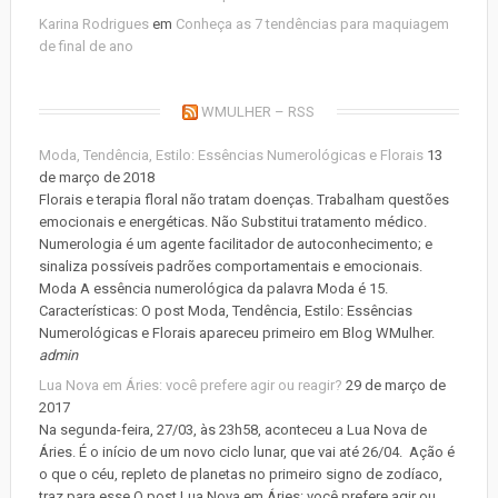
Karina Rodrigues
em
Conheça as 7 tendências para maquiagem
de final de ano
WMULHER – RSS
Moda, Tendência, Estilo: Essências Numerológicas e Florais
13
de março de 2018
Florais e terapia floral não tratam doenças. Trabalham questões
emocionais e energéticas. Não Substitui tratamento médico.
Numerologia é um agente facilitador de autoconhecimento; e
sinaliza possíveis padrões comportamentais e emocionais.
Moda A essência numerológica da palavra Moda é 15.
Características: O post Moda, Tendência, Estilo: Essências
Numerológicas e Florais apareceu primeiro em Blog WMulher.
admin
Lua Nova em Áries: você prefere agir ou reagir?
29 de março de
2017
Na segunda-feira, 27/03, às 23h58, aconteceu a Lua Nova de
Áries. É o início de um novo ciclo lunar, que vai até 26/04. Ação é
o que o céu, repleto de planetas no primeiro signo de zodíaco,
traz para esse O post Lua Nova em Áries: você prefere agir ou