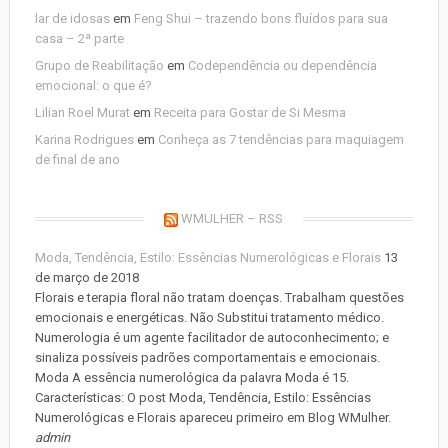
lar de idosas
em
Feng Shui – trazendo bons fluídos para sua
casa – 2ª parte
Grupo de Reabilitação
em
Codependência ou dependência
emocional: o que é?
Lilian Roel Murat
em
Receita para Gostar de Si Mesma
Karina Rodrigues
em
Conheça as 7 tendências para maquiagem
de final de ano
WMULHER – RSS
Moda, Tendência, Estilo: Essências Numerológicas e Florais
13
de março de 2018
Florais e terapia floral não tratam doenças. Trabalham questões
emocionais e energéticas. Não Substitui tratamento médico.
Numerologia é um agente facilitador de autoconhecimento; e
sinaliza possíveis padrões comportamentais e emocionais.
Moda A essência numerológica da palavra Moda é 15.
Características: O post Moda, Tendência, Estilo: Essências
Numerológicas e Florais apareceu primeiro em Blog WMulher.
admin