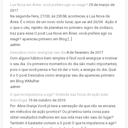
Lua Nova em Áries: você prefere agir ou reagir?
29 de março de
2017
Na segunda-feira, 27/03, às 23h58, aconteceu a Lua Nova de
Áries. É o início de um novo ciclo lunar, que vai até 26/04. Ação é
o que o céu, repleto de planetas no primeiro signo de zodíaco,
traz para esse O post Lua Nova em Áries: você prefere agir ou
reagir? apareceu primeiro em Blog […]
admin
Descubra como energizar seu dia
8 de fevereiro de 2017
Com alguns hábitos bem simples é fácil você energizar e motivar
o seu dia. Os primeiros momentos do dia são muito importantes,
pois o que você pensa e faz irá dar o tom, a energia do dia. Qual
é o O post Descubra como energizar seu dia apareceu primeiro
em Blog WMulher.
admin
O que te impulsiona a agir? Entenda sua força de ação pela
Astrologia
19 de outubro de 2016
Por: Aline Granja Você já teve a sensação de que não se encaixa
em métodos de ação prontos? Ou já tentou tanta coisa para
obter resultados melhores em sua vida mas não saiu do lugar?
Também é bastante comum a O post O que te impulsiona a agir?