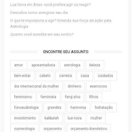
Lua Nova em Áries: você prefere agir ou reagir?
Descubra como energizar seu dia
O que te impulsiona a agir? Entenda sua força de ação pela
Astrologia
Quanto você acredita em seu sonho?
ENCONTRE SEU ASSUNTO
amor
aposentadoria
astrologia
beleza
bem-estar
cabelo
carreira
casa
cuidados
dia internacional da mulher
dinheiro
exercicios
feminismo
feminista
feng shui
filhos
fonoaudiologia
gravidez
harmonia
hidratação
investimento
kabbalah
lua nova
mulher
numerologia
orçamento
orçamento doméstico