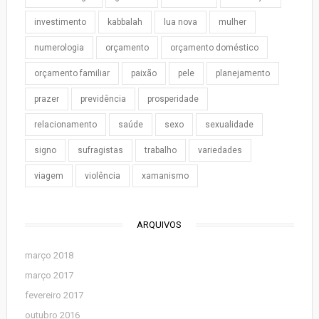
investimento
kabbalah
lua nova
mulher
numerologia
orçamento
orçamento doméstico
orçamento familiar
paixão
pele
planejamento
prazer
previdência
prosperidade
relacionamento
saúde
sexo
sexualidade
signo
sufragistas
trabalho
variedades
viagem
violência
xamanismo
ARQUIVOS
março 2018
março 2017
fevereiro 2017
outubro 2016