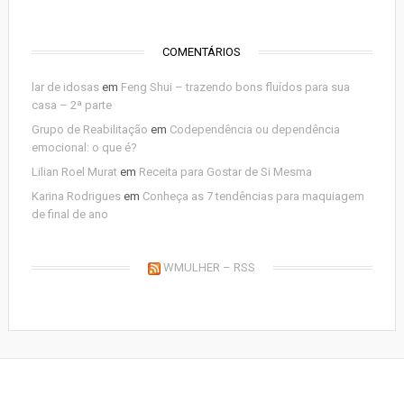
COMENTÁRIOS
lar de idosas
em
Feng Shui – trazendo bons fluídos para sua
casa – 2ª parte
Grupo de Reabilitação
em
Codependência ou dependência
emocional: o que é?
Lilian Roel Murat
em
Receita para Gostar de Si Mesma
Karina Rodrigues
em
Conheça as 7 tendências para maquiagem
de final de ano
WMULHER – RSS