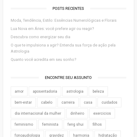
POSTS RECENTES
Moda, Tendência, Estilo: Essências Numerológicas e Florais
Lua Nova em Áries: você prefere agir ou reagir?
Descubra como energizar seu dia
O que te impulsiona a agir? Entenda sua força de ação pela
Astrologia
Quanto você acredita em seu sonho?
ENCONTRE SEU ASSUNTO
amor
aposentadoria
astrologia
beleza
bem-estar
cabelo
carreira
casa
cuidados
dia internacional da mulher
dinheiro
exercicios
feminismo
feminista
feng shui
filhos
fonoaudiologia
gravidez
harmonia
hidratação