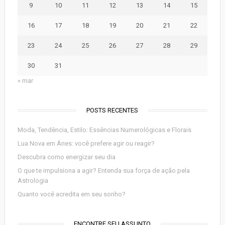
9
10
11
12
13
14
15
16
17
18
19
20
21
22
23
24
25
26
27
28
29
30
31
« mar
POSTS RECENTES
Moda, Tendência, Estilo: Essências Numerológicas e Florais
Lua Nova em Áries: você prefere agir ou reagir?
Descubra como energizar seu dia
O que te impulsiona a agir? Entenda sua força de ação pela
Astrologia
Quanto você acredita em seu sonho?
ENCONTRE SEU ASSUNTO