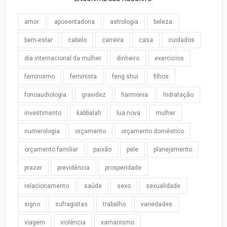
amor
aposentadoria
astrologia
beleza
bem-estar
cabelo
carreira
casa
cuidados
dia internacional da mulher
dinheiro
exercicios
feminismo
feminista
feng shui
filhos
fonoaudiologia
gravidez
harmonia
hidratação
investimento
kabbalah
lua nova
mulher
numerologia
orçamento
orçamento doméstico
orçamento familiar
paixão
pele
planejamento
prazer
previdência
prosperidade
relacionamento
saúde
sexo
sexualidade
signo
sufragistas
trabalho
variedades
viagem
violência
xamanismo