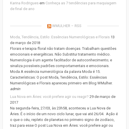
Karina Rodrigues
em
Conheça as 7 tendências para maquiagem
de final de ano
WMULHER – RSS
Moda, Tendência, Estilo: Essências Numerológicas e Florais
13
de março de 2018
Florais e terapia floral não tratam doenças. Trabalham questões
emocionais e energéticas. Não Substitui tratamento médico.
Numerologia é um agente facilitador de autoconhecimento; e
sinaliza possíveis padrões comportamentais e emocionais.
Moda A essência numerológica da palavra Moda é 15.
Características: O post Moda, Tendência, Estilo: Essências
Numerológicas e Florais apareceu primeiro em Blog WMulher.
admin
Lua Nova em Áries: você prefere agir ou reagir?
29 de março de
2017
Na segunda-feira, 27/03, às 23h58, aconteceu a Lua Nova de
Áries. É o início de um novo ciclo lunar, que vai até 26/04. Ação é
o que o céu, repleto de planetas no primeiro signo de zodíaco,
traz para esse O post Lua Nova em Áries: você prefere agir ou