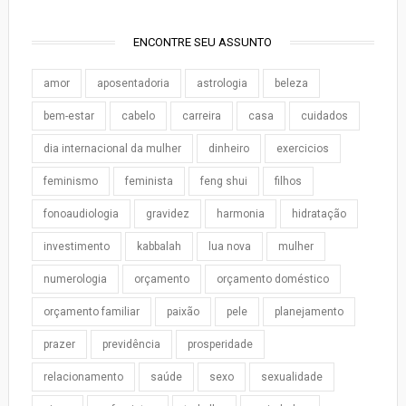
ENCONTRE SEU ASSUNTO
amor
aposentadoria
astrologia
beleza
bem-estar
cabelo
carreira
casa
cuidados
dia internacional da mulher
dinheiro
exercicios
feminismo
feminista
feng shui
filhos
fonoaudiologia
gravidez
harmonia
hidratação
investimento
kabbalah
lua nova
mulher
numerologia
orçamento
orçamento doméstico
orçamento familiar
paixão
pele
planejamento
prazer
previdência
prosperidade
relacionamento
saúde
sexo
sexualidade