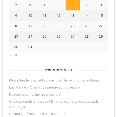
2
3
4
5
6
7
8
9
10
11
12
13
14
15
16
17
18
19
20
21
22
23
24
25
26
27
28
29
30
31
« mar
POSTS RECENTES
Moda, Tendência, Estilo: Essências Numerológicas e Florais
Lua Nova em Áries: você prefere agir ou reagir?
Descubra como energizar seu dia
O que te impulsiona a agir? Entenda sua força de ação pela
Astrologia
Quanto você acredita em seu sonho?