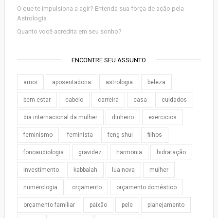
O que te impulsiona a agir? Entenda sua força de ação pela
Astrologia
Quanto você acredita em seu sonho?
ENCONTRE SEU ASSUNTO
amor
aposentadoria
astrologia
beleza
bem-estar
cabelo
carreira
casa
cuidados
dia internacional da mulher
dinheiro
exercicios
feminismo
feminista
feng shui
filhos
fonoaudiologia
gravidez
harmonia
hidratação
investimento
kabbalah
lua nova
mulher
numerologia
orçamento
orçamento doméstico
orçamento familiar
paixão
pele
planejamento