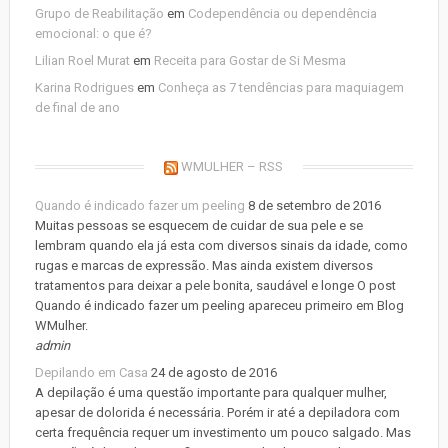
Grupo de Reabilitação
em
Codependência ou dependência
emocional: o que é?
Lilian Roel Murat
em
Receita para Gostar de Si Mesma
Karina Rodrigues
em
Conheça as 7 tendências para maquiagem
de final de ano
WMULHER – RSS
Quando é indicado fazer um peeling
8 de setembro de 2016
Muitas pessoas se esquecem de cuidar de sua pele e se
lembram quando ela já esta com diversos sinais da idade, como
rugas e marcas de expressão. Mas ainda existem diversos
tratamentos para deixar a pele bonita, saudável e longe O post
Quando é indicado fazer um peeling apareceu primeiro em Blog
WMulher.
admin
Depilando em Casa
24 de agosto de 2016
A depilação é uma questão importante para qualquer mulher,
apesar de dolorida é necessária. Porém ir até a depiladora com
certa frequência requer um investimento um pouco salgado. Mas