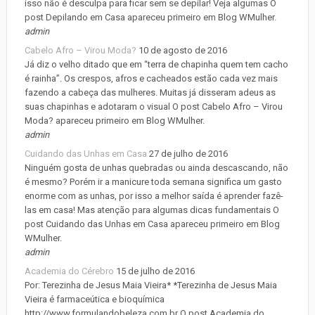
isso não é desculpa para ficar sem se depilar! Veja algumas O
post Depilando em Casa apareceu primeiro em Blog WMulher.
admin
Cabelo Afro – Virou Moda?
10 de agosto de 2016
Já diz o velho ditado que em “terra de chapinha quem tem cacho
é rainha”. Os crespos, afros e cacheados estão cada vez mais
fazendo a cabeça das mulheres. Muitas já disseram adeus as
suas chapinhas e adotaram o visual O post Cabelo Afro – Virou
Moda? apareceu primeiro em Blog WMulher.
admin
Cuidando das Unhas em Casa
27 de julho de 2016
Ninguém gosta de unhas quebradas ou ainda descascando, não
é mesmo? Porém ir a manicure toda semana significa um gasto
enorme com as unhas, por isso a melhor saída é aprender fazê-
las em casa! Mas atenção para algumas dicas fundamentais O
post Cuidando das Unhas em Casa apareceu primeiro em Blog
WMulher.
admin
Academia do Cérebro
15 de julho de 2016
Por: Terezinha de Jesus Maia Vieira* *Terezinha de Jesus Maia
Vieira é farmaceútica e bioquímica
http://www.formulandobeleza.com.br O post Academia do