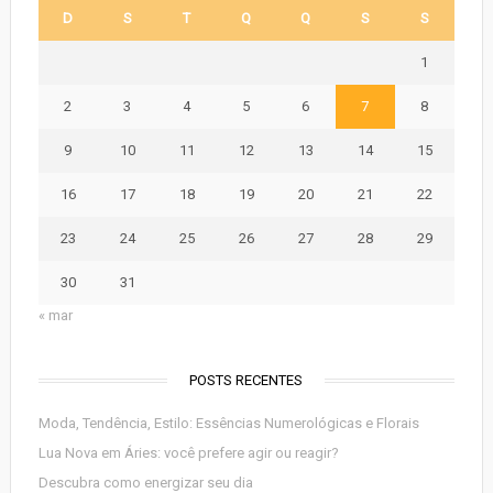
D
S
T
Q
Q
S
S
1
2
3
4
5
6
7
8
9
10
11
12
13
14
15
16
17
18
19
20
21
22
23
24
25
26
27
28
29
30
31
« mar
POSTS RECENTES
Moda, Tendência, Estilo: Essências Numerológicas e Florais
Lua Nova em Áries: você prefere agir ou reagir?
Descubra como energizar seu dia