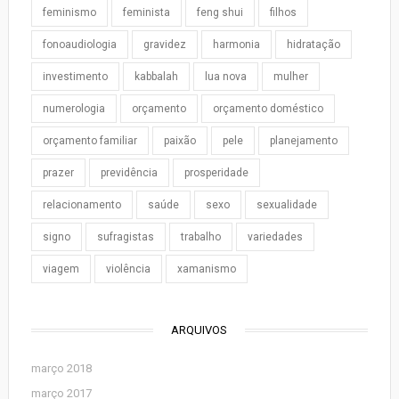
feminismo
feminista
feng shui
filhos
fonoaudiologia
gravidez
harmonia
hidratação
investimento
kabbalah
lua nova
mulher
numerologia
orçamento
orçamento doméstico
orçamento familiar
paixão
pele
planejamento
prazer
previdência
prosperidade
relacionamento
saúde
sexo
sexualidade
signo
sufragistas
trabalho
variedades
viagem
violência
xamanismo
ARQUIVOS
março 2018
março 2017