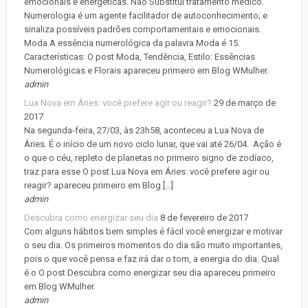
emocionais e energéticas. Não Substitui tratamento médico.
Numerologia é um agente facilitador de autoconhecimento; e
sinaliza possíveis padrões comportamentais e emocionais.
Moda A essência numerológica da palavra Moda é 15.
Características: O post Moda, Tendência, Estilo: Essências
Numerológicas e Florais apareceu primeiro em Blog WMulher.
admin
Lua Nova em Áries: você prefere agir ou reagir?
29 de março de
2017
Na segunda-feira, 27/03, às 23h58, aconteceu a Lua Nova de
Áries. É o início de um novo ciclo lunar, que vai até 26/04. Ação é
o que o céu, repleto de planetas no primeiro signo de zodíaco,
traz para esse O post Lua Nova em Áries: você prefere agir ou
reagir? apareceu primeiro em Blog […]
admin
Descubra como energizar seu dia
8 de fevereiro de 2017
Com alguns hábitos bem simples é fácil você energizar e motivar
o seu dia. Os primeiros momentos do dia são muito importantes,
pois o que você pensa e faz irá dar o tom, a energia do dia. Qual
é o O post Descubra como energizar seu dia apareceu primeiro
em Blog WMulher.
admin