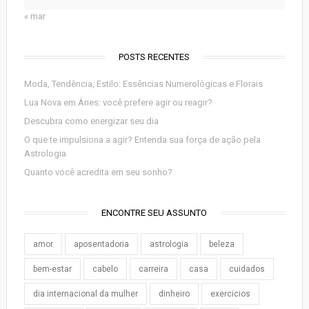
« mar
POSTS RECENTES
Moda, Tendência, Estilo: Essências Numerológicas e Florais
Lua Nova em Áries: você prefere agir ou reagir?
Descubra como energizar seu dia
O que te impulsiona a agir? Entenda sua força de ação pela
Astrologia
Quanto você acredita em seu sonho?
ENCONTRE SEU ASSUNTO
amor
aposentadoria
astrologia
beleza
bem-estar
cabelo
carreira
casa
cuidados
dia internacional da mulher
dinheiro
exercicios