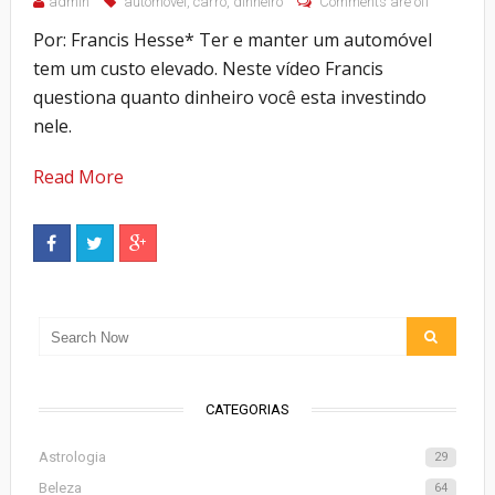
admin
automóvel
,
carro
,
dinheiro
Comments are off
Por: Francis Hesse* Ter e manter um automóvel
tem um custo elevado. Neste vídeo Francis
questiona quanto dinheiro você esta investindo
nele.
Read More
CATEGORIAS
Astrologia
29
Beleza
64