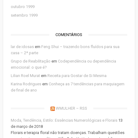
outubro 1999
setembro 1999
COMENTÁRIOS
lar de idosas
em
Feng Shui – trazendo bons fluídos para sua
casa – 2ª parte
Grupo de Reabilitação
em
Codependência ou dependência
emocional: o que é?
Lilian Roel Murat
em
Receita para Gostar de Si Mesma
Karina Rodrigues
em
Conheça as 7 tendências para maquiagem
de final de ano
WMULHER – RSS
Moda, Tendência, Estilo: Essências Numerológicas e Florais
13
de março de 2018
Florais e terapia floral não tratam doenças. Trabalham questões