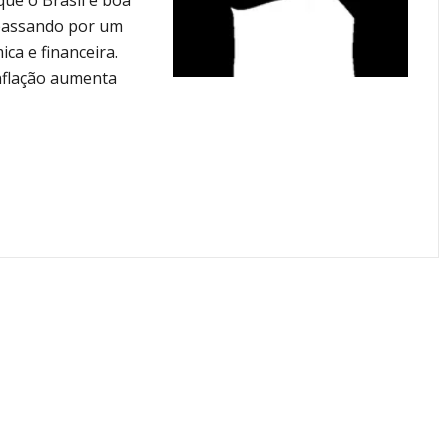
ue o Brasil e boa
passando por um
ca e financeira.
nflação aumenta