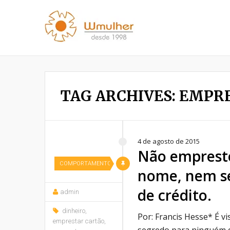
TAG ARCHIVES: EMPR
4 de agosto de 2015
Não emprest
COMPORTAMENTO
nome, nem s
de crédito.
admin
dinheiro
,
Por: Francis Hesse* É vi
emprestar cartão
,