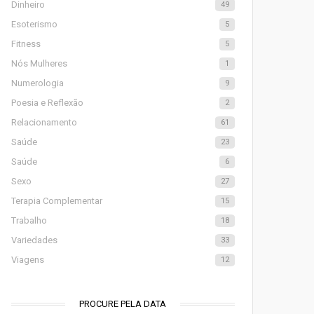
Dinheiro
49
Esoterismo
5
Fitness
5
Nós Mulheres
1
Numerologia
9
Poesia e Reflexão
2
Relacionamento
61
Saúde
23
Saúde
6
Sexo
27
Terapia Complementar
15
Trabalho
18
Variedades
33
Viagens
12
PROCURE PELA DATA