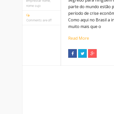
segredo para ninguém q
emprestar nome
,
nome sujo
parte do mundo estão 
período de crise econômi
Como aqui no Brasil a i
Comments are off
muito mais que o
Read More