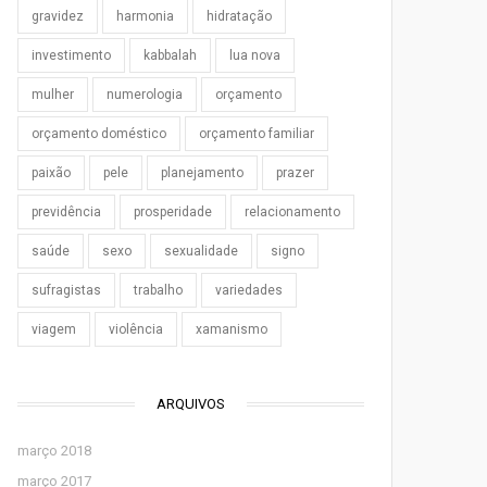
gravidez
harmonia
hidratação
investimento
kabbalah
lua nova
mulher
numerologia
orçamento
orçamento doméstico
orçamento familiar
paixão
pele
planejamento
prazer
previdência
prosperidade
relacionamento
saúde
sexo
sexualidade
signo
sufragistas
trabalho
variedades
viagem
violência
xamanismo
ARQUIVOS
março 2018
março 2017