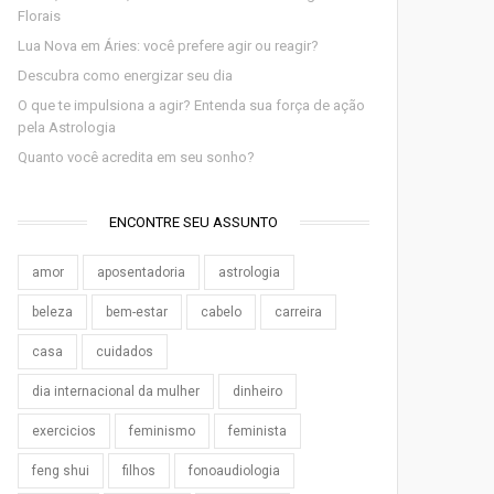
Florais
Lua Nova em Áries: você prefere agir ou reagir?
Descubra como energizar seu dia
O que te impulsiona a agir? Entenda sua força de ação
pela Astrologia
Quanto você acredita em seu sonho?
ENCONTRE SEU ASSUNTO
amor
aposentadoria
astrologia
beleza
bem-estar
cabelo
carreira
casa
cuidados
dia internacional da mulher
dinheiro
exercicios
feminismo
feminista
feng shui
filhos
fonoaudiologia