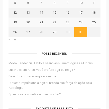
5
6
7
8
9
10
11
12
13
14
15
16
17
18
19
20
21
22
23
24
25
26
27
28
29
30
31
« mar
POSTS RECENTES
Moda, Tendência, Estilo: Essências Numerológicas e Florais
Lua Nova em Áries: você prefere agir ou reagir?
Descubra como energizar seu dia
O que te impulsiona a agir? Entenda sua força de ação pela
Astrologia
Quanto você acredita em seu sonho?
ENCONTRE SEU ASSUNTO