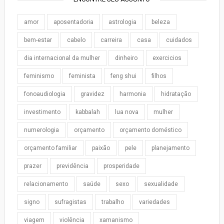
amor
aposentadoria
astrologia
beleza
bem-estar
cabelo
carreira
casa
cuidados
dia internacional da mulher
dinheiro
exercicios
feminismo
feminista
feng shui
filhos
fonoaudiologia
gravidez
harmonia
hidratação
investimento
kabbalah
lua nova
mulher
numerologia
orçamento
orçamento doméstico
orçamento familiar
paixão
pele
planejamento
prazer
previdência
prosperidade
relacionamento
saúde
sexo
sexualidade
signo
sufragistas
trabalho
variedades
viagem
violência
xamanismo