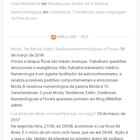
Lilian Roel Murat
em
Receita para Gostar de Si Mesma
Karina Rodrigues
em
Conheça as 7 tendências para maquiagem
de final de ano
WMULHER – RSS
Moda, Tendência, Estilo: Essências Numerológicas e Florais
13
de março de 2018
Florais e terapia floral não tratam doenças. Trabalham questões
emocionais e energéticas. Não Substitui tratamento médico.
Numerologia é um agente facilitador de autoconhecimento; e
sinaliza possíveis padrões comportamentais e emocionais.
Moda A essência numerológica da palavra Moda é 15.
Características: O post Moda, Tendência, Estilo: Essências
Numerológicas e Florais apareceu primeiro em Blog WMulher.
admin
Lua Nova em Áries: você prefere agir ou reagir?
29 de março de
2017
Na segunda-feira, 27/03, às 23h58, aconteceu a Lua Nova de
Áries. É o início de um novo ciclo lunar, que vai até 26/04. Ação é
o que o céu, repleto de planetas no primeiro signo de zodíaco,