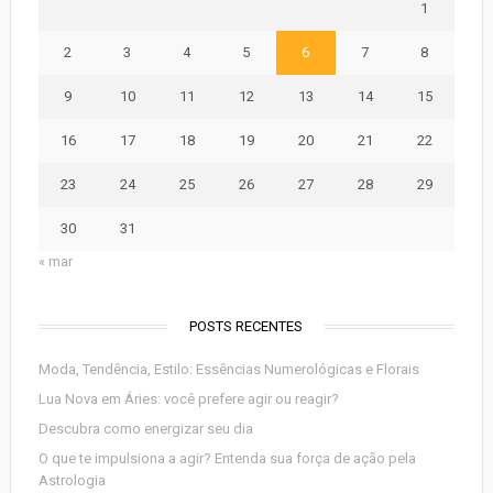
1
2
3
4
5
6
7
8
9
10
11
12
13
14
15
16
17
18
19
20
21
22
23
24
25
26
27
28
29
30
31
« mar
POSTS RECENTES
Moda, Tendência, Estilo: Essências Numerológicas e Florais
Lua Nova em Áries: você prefere agir ou reagir?
Descubra como energizar seu dia
O que te impulsiona a agir? Entenda sua força de ação pela
Astrologia