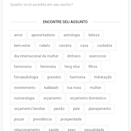
Quanto você acredita em seu sonho?
ENCONTRE SEU ASSUNTO
amor
aposentadoria
astrologia
beleza
bem-estar
cabelo
carreira
casa
cuidados
dia internacional da mulher
dinheiro
exercicios
feminismo
feminista
feng shui
filhos
fonoaudiologia
gravidez
harmonia
hidratação
investimento
kabbalah
lua nova
mulher
numerologia
orçamento
orçamento doméstico
orçamento familiar
paixão
pele
planejamento
prazer
previdência
prosperidade
relacionamento
saúde
sexo
sexualidade