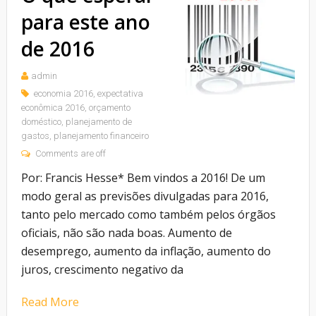
para este ano
de 2016
admin
economia 2016
,
expectativa
econômica 2016
,
orçamento
doméstico
,
planejamento de
gastos
,
planejamento financeiro
Comments are off
Por: Francis Hesse* Bem vindos a 2016! De um
modo geral as previsões divulgadas para 2016,
tanto pelo mercado como também pelos órgãos
oficiais, não são nada boas. Aumento de
desemprego, aumento da inflação, aumento do
juros, crescimento negativo da
Read More