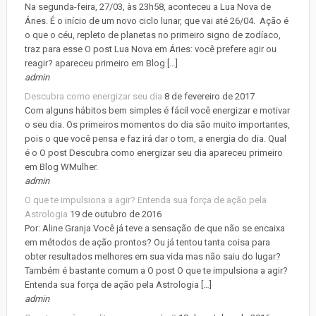
Na segunda-feira, 27/03, às 23h58, aconteceu a Lua Nova de
Áries. É o início de um novo ciclo lunar, que vai até 26/04. Ação é
o que o céu, repleto de planetas no primeiro signo de zodíaco,
traz para esse O post Lua Nova em Áries: você prefere agir ou
reagir? apareceu primeiro em Blog […]
admin
Descubra como energizar seu dia
8 de fevereiro de 2017
Com alguns hábitos bem simples é fácil você energizar e motivar
o seu dia. Os primeiros momentos do dia são muito importantes,
pois o que você pensa e faz irá dar o tom, a energia do dia. Qual
é o O post Descubra como energizar seu dia apareceu primeiro
em Blog WMulher.
admin
O que te impulsiona a agir? Entenda sua força de ação pela
Astrologia
19 de outubro de 2016
Por: Aline Granja Você já teve a sensação de que não se encaixa
em métodos de ação prontos? Ou já tentou tanta coisa para
obter resultados melhores em sua vida mas não saiu do lugar?
Também é bastante comum a O post O que te impulsiona a agir?
Entenda sua força de ação pela Astrologia […]
admin