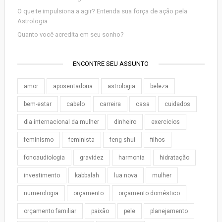
O que te impulsiona a agir? Entenda sua força de ação pela
Astrologia
Quanto você acredita em seu sonho?
ENCONTRE SEU ASSUNTO
amor
aposentadoria
astrologia
beleza
bem-estar
cabelo
carreira
casa
cuidados
dia internacional da mulher
dinheiro
exercicios
feminismo
feminista
feng shui
filhos
fonoaudiologia
gravidez
harmonia
hidratação
investimento
kabbalah
lua nova
mulher
numerologia
orçamento
orçamento doméstico
orçamento familiar
paixão
pele
planejamento