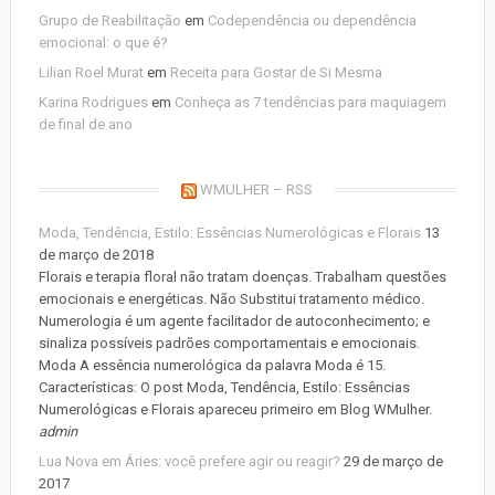
Grupo de Reabilitação
em
Codependência ou dependência
emocional: o que é?
Lilian Roel Murat
em
Receita para Gostar de Si Mesma
Karina Rodrigues
em
Conheça as 7 tendências para maquiagem
de final de ano
WMULHER – RSS
Moda, Tendência, Estilo: Essências Numerológicas e Florais
13
de março de 2018
Florais e terapia floral não tratam doenças. Trabalham questões
emocionais e energéticas. Não Substitui tratamento médico.
Numerologia é um agente facilitador de autoconhecimento; e
sinaliza possíveis padrões comportamentais e emocionais.
Moda A essência numerológica da palavra Moda é 15.
Características: O post Moda, Tendência, Estilo: Essências
Numerológicas e Florais apareceu primeiro em Blog WMulher.
admin
Lua Nova em Áries: você prefere agir ou reagir?
29 de março de
2017