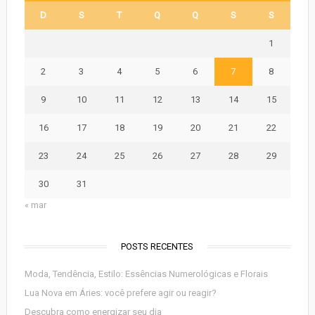
D
S
T
Q
Q
S
S
1
2
3
4
5
6
7
8
9
10
11
12
13
14
15
16
17
18
19
20
21
22
23
24
25
26
27
28
29
30
31
« mar
POSTS RECENTES
Moda, Tendência, Estilo: Essências Numerológicas e Florais
Lua Nova em Áries: você prefere agir ou reagir?
Descubra como energizar seu dia