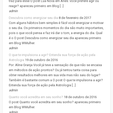
traz para esse O post Lua Nova em Áries: você prefere agir ou
reagir? apareceu primeiro em Blog […]
admin
Descubra como energizar seu dia
8 de fevereiro de 2017
Com alguns hábitos bem simples é fácil você energizar e motivar
o seu dia. Os primeiros momentos do dia são muito importantes,
pois o que você pensa e faz irá dar o tom, a energia do dia. Qual
é o O post Descubra como energizar seu dia apareceu primeiro
em Blog WMulher.
admin
O que te impulsiona a agir? Entenda sua força de ação pela
Astrologia
19 de outubro de 2016
Por: Aline Granja Você já teve a sensação de que não se encaixa
em métodos de ação prontos? Ou já tentou tanta coisa para
obter resultados melhores em sua vida mas não saiu do lugar?
Também é bastante comum a O post O que te impulsiona a agir?
Entenda sua força de ação pela Astrologia […]
admin
Quanto você acredita em seu sonho?
18 de outubro de 2016
O post Quanto você acredita em seu sonho? apareceu primeiro
em Blog WMulher.
admin