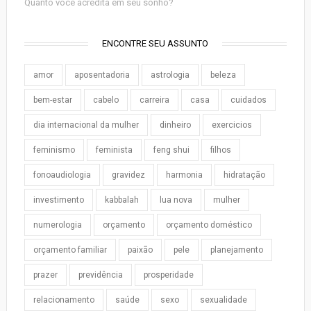
Quanto você acredita em seu sonho?
ENCONTRE SEU ASSUNTO
amor
aposentadoria
astrologia
beleza
bem-estar
cabelo
carreira
casa
cuidados
dia internacional da mulher
dinheiro
exercicios
feminismo
feminista
feng shui
filhos
fonoaudiologia
gravidez
harmonia
hidratação
investimento
kabbalah
lua nova
mulher
numerologia
orçamento
orçamento doméstico
orçamento familiar
paixão
pele
planejamento
prazer
previdência
prosperidade
relacionamento
saúde
sexo
sexualidade