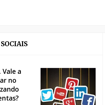
 SOCIAIS
. Vale a
car no
izando
entas?