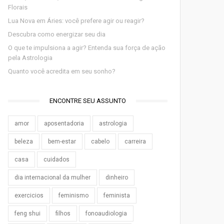
Florais
Lua Nova em Áries: você prefere agir ou reagir?
Descubra como energizar seu dia
O que te impulsiona a agir? Entenda sua força de ação
pela Astrologia
Quanto você acredita em seu sonho?
ENCONTRE SEU ASSUNTO
amor
aposentadoria
astrologia
beleza
bem-estar
cabelo
carreira
casa
cuidados
dia internacional da mulher
dinheiro
exercicios
feminismo
feminista
feng shui
filhos
fonoaudiologia