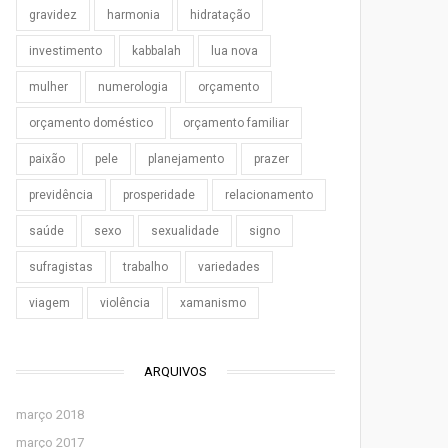
gravidez
harmonia
hidratação
investimento
kabbalah
lua nova
mulher
numerologia
orçamento
orçamento doméstico
orçamento familiar
paixão
pele
planejamento
prazer
previdência
prosperidade
relacionamento
saúde
sexo
sexualidade
signo
sufragistas
trabalho
variedades
viagem
violência
xamanismo
ARQUIVOS
março 2018
março 2017