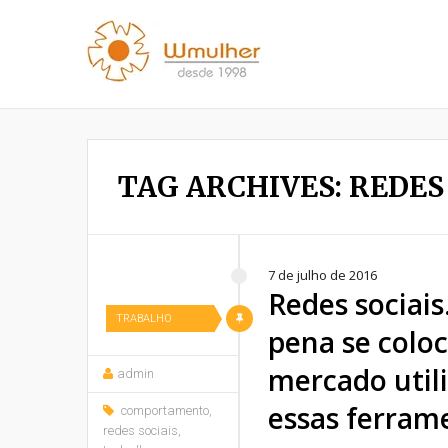
TAG ARCHIVES: REDES
7 de julho de 2016
Redes sociais
TRABALHO
pena se colo
mercado util
admin
essas ferram
comportamento
,
redes sociais
,