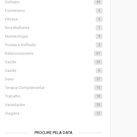
Dinheiro
49
Esoterismo
5
Fitness
5
Nós Mulheres
1
Numerologia
9
Poesia e Reflexão
2
Relacionamento
61
Saúde
23
Saúde
6
Sexo
27
Terapia Complementar
15
Trabalho
18
Variedades
33
Viagens
12
PROCURE PELA DATA