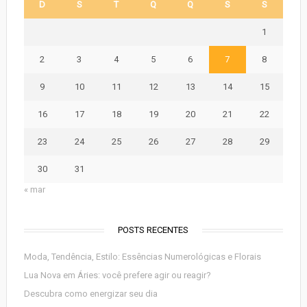
D
S
T
Q
Q
S
S
1
2
3
4
5
6
7
8
9
10
11
12
13
14
15
16
17
18
19
20
21
22
23
24
25
26
27
28
29
30
31
« mar
POSTS RECENTES
Moda, Tendência, Estilo: Essências Numerológicas e Florais
Lua Nova em Áries: você prefere agir ou reagir?
Descubra como energizar seu dia