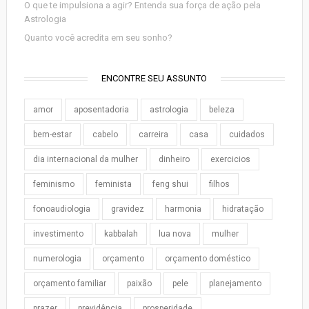
O que te impulsiona a agir? Entenda sua força de ação pela
Astrologia
Quanto você acredita em seu sonho?
ENCONTRE SEU ASSUNTO
amor
aposentadoria
astrologia
beleza
bem-estar
cabelo
carreira
casa
cuidados
dia internacional da mulher
dinheiro
exercicios
feminismo
feminista
feng shui
filhos
fonoaudiologia
gravidez
harmonia
hidratação
investimento
kabbalah
lua nova
mulher
numerologia
orçamento
orçamento doméstico
orçamento familiar
paixão
pele
planejamento
prazer
previdência
prosperidade