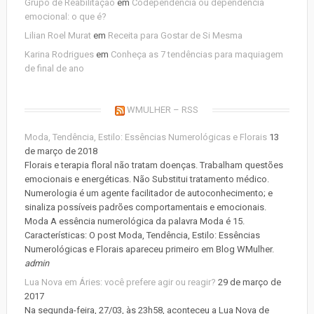
Grupo de Reabilitação
em
Codependência ou dependência
emocional: o que é?
Lilian Roel Murat
em
Receita para Gostar de Si Mesma
Karina Rodrigues
em
Conheça as 7 tendências para maquiagem
de final de ano
WMULHER – RSS
Moda, Tendência, Estilo: Essências Numerológicas e Florais
13
de março de 2018
Florais e terapia floral não tratam doenças. Trabalham questões
emocionais e energéticas. Não Substitui tratamento médico.
Numerologia é um agente facilitador de autoconhecimento; e
sinaliza possíveis padrões comportamentais e emocionais.
Moda A essência numerológica da palavra Moda é 15.
Características: O post Moda, Tendência, Estilo: Essências
Numerológicas e Florais apareceu primeiro em Blog WMulher.
admin
Lua Nova em Áries: você prefere agir ou reagir?
29 de março de
2017
Na segunda-feira, 27/03, às 23h58, aconteceu a Lua Nova de