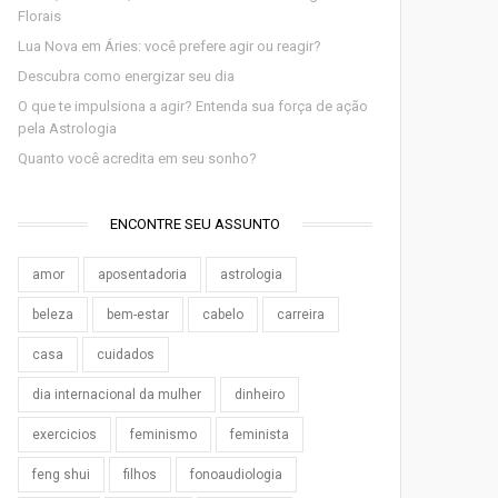
Florais
Lua Nova em Áries: você prefere agir ou reagir?
Descubra como energizar seu dia
O que te impulsiona a agir? Entenda sua força de ação
pela Astrologia
Quanto você acredita em seu sonho?
ENCONTRE SEU ASSUNTO
amor
aposentadoria
astrologia
beleza
bem-estar
cabelo
carreira
casa
cuidados
dia internacional da mulher
dinheiro
exercicios
feminismo
feminista
feng shui
filhos
fonoaudiologia