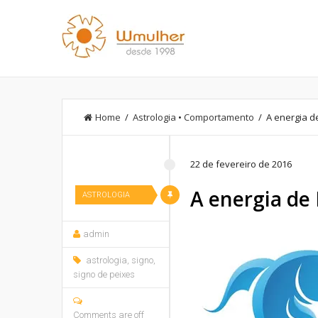
Home
/
Astrologia
•
Comportamento
/ A energia d
22 de fevereiro de 2016
A energia de 
ASTROLOGIA
admin
astrologia
,
signo
,
signo de peixes
Comments are off