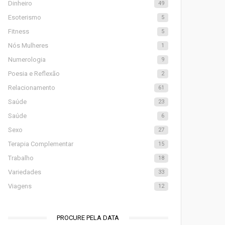
Dinheiro
49
Esoterismo
5
Fitness
5
Nós Mulheres
1
Numerologia
9
Poesia e Reflexão
2
Relacionamento
61
Saúde
23
Saúde
6
Sexo
27
Terapia Complementar
15
Trabalho
18
Variedades
33
Viagens
12
PROCURE PELA DATA