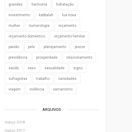
gravidez
harmonia
hidratação
investimento
kabbalah
lua nova
mulher
numerologia
orçamento
orçamento doméstico
orçamento familiar
paixão
pele
planejamento
prazer
previdência
prosperidade
relacionamento
saúde
sexo
sexualidade
signo
sufragistas
trabalho
variedades
viagem
violência
xamanismo
ARQUIVOS
março 2018
março 2017