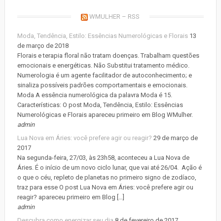
WMULHER – RSS
Moda, Tendência, Estilo: Essências Numerológicas e Florais
13
de março de 2018
Florais e terapia floral não tratam doenças. Trabalham questões
emocionais e energéticas. Não Substitui tratamento médico.
Numerologia é um agente facilitador de autoconhecimento; e
sinaliza possíveis padrões comportamentais e emocionais.
Moda A essência numerológica da palavra Moda é 15.
Características: O post Moda, Tendência, Estilo: Essências
Numerológicas e Florais apareceu primeiro em Blog WMulher.
admin
Lua Nova em Áries: você prefere agir ou reagir?
29 de março de
2017
Na segunda-feira, 27/03, às 23h58, aconteceu a Lua Nova de
Áries. É o início de um novo ciclo lunar, que vai até 26/04. Ação é
o que o céu, repleto de planetas no primeiro signo de zodíaco,
traz para esse O post Lua Nova em Áries: você prefere agir ou
reagir? apareceu primeiro em Blog […]
admin
Descubra como energizar seu dia
8 de fevereiro de 2017