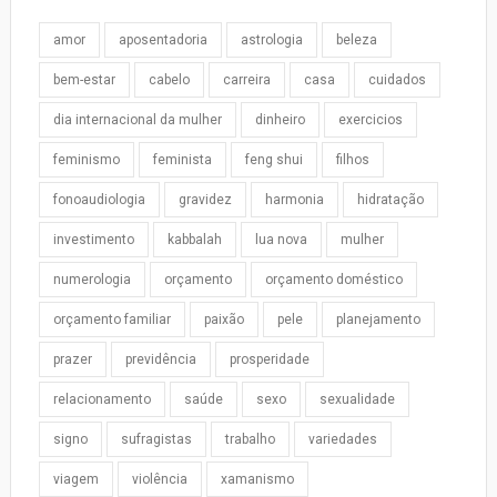
amor
aposentadoria
astrologia
beleza
bem-estar
cabelo
carreira
casa
cuidados
dia internacional da mulher
dinheiro
exercicios
feminismo
feminista
feng shui
filhos
fonoaudiologia
gravidez
harmonia
hidratação
investimento
kabbalah
lua nova
mulher
numerologia
orçamento
orçamento doméstico
orçamento familiar
paixão
pele
planejamento
prazer
previdência
prosperidade
relacionamento
saúde
sexo
sexualidade
signo
sufragistas
trabalho
variedades
viagem
violência
xamanismo