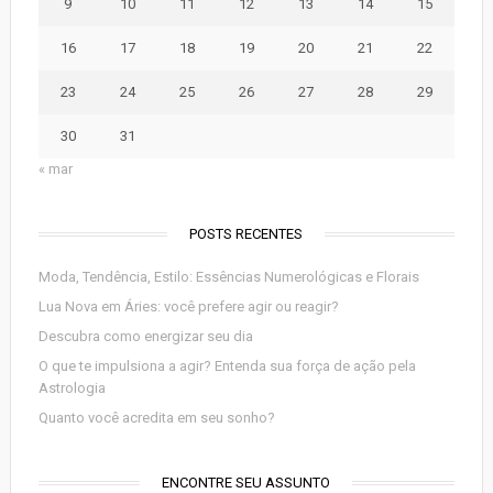
9
10
11
12
13
14
15
16
17
18
19
20
21
22
23
24
25
26
27
28
29
30
31
« mar
POSTS RECENTES
Moda, Tendência, Estilo: Essências Numerológicas e Florais
Lua Nova em Áries: você prefere agir ou reagir?
Descubra como energizar seu dia
O que te impulsiona a agir? Entenda sua força de ação pela
Astrologia
Quanto você acredita em seu sonho?
ENCONTRE SEU ASSUNTO