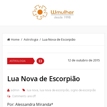
Home
/
Astrologia
/ Lua Nova de Escorpião
12 de outubro de 2015
ASTROLOGIA
Lua Nova de Escorpião
admin
lua nova
,
lua nova de escorpião
,
signo de escorpião
Comments are off
Por: Alessandra Miranda*