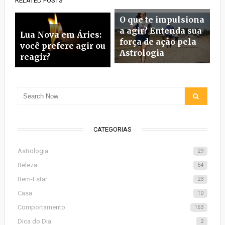
RELATED POSTS
O que te impulsiona
a agir? Entenda sua
Lua Nova em Áries:
força de ação pela
você prefere agir ou
Astrologia
reagir?
CATEGORIAS
Astrologia
29
Beleza
64
Bem-Estar
23
Casa
10
Comportamento
163
Dica do Dia
2