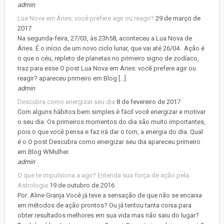
admin
Lua Nova em Áries: você prefere agir ou reagir?
29 de março de
2017
Na segunda-feira, 27/03, às 23h58, aconteceu a Lua Nova de
Áries. É o início de um novo ciclo lunar, que vai até 26/04. Ação é
o que o céu, repleto de planetas no primeiro signo de zodíaco,
traz para esse O post Lua Nova em Áries: você prefere agir ou
reagir? apareceu primeiro em Blog […]
admin
Descubra como energizar seu dia
8 de fevereiro de 2017
Com alguns hábitos bem simples é fácil você energizar e motivar
o seu dia. Os primeiros momentos do dia são muito importantes,
pois o que você pensa e faz irá dar o tom, a energia do dia. Qual
é o O post Descubra como energizar seu dia apareceu primeiro
em Blog WMulher.
admin
O que te impulsiona a agir? Entenda sua força de ação pela
Astrologia
19 de outubro de 2016
Por: Aline Granja Você já teve a sensação de que não se encaixa
em métodos de ação prontos? Ou já tentou tanta coisa para
obter resultados melhores em sua vida mas não saiu do lugar?