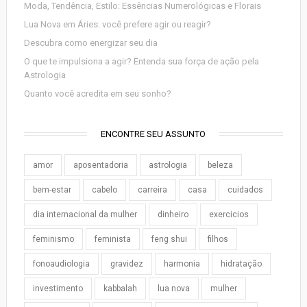
Moda, Tendência, Estilo: Essências Numerológicas e Florais
Lua Nova em Áries: você prefere agir ou reagir?
Descubra como energizar seu dia
O que te impulsiona a agir? Entenda sua força de ação pela
Astrologia
Quanto você acredita em seu sonho?
ENCONTRE SEU ASSUNTO
amor
aposentadoria
astrologia
beleza
bem-estar
cabelo
carreira
casa
cuidados
dia internacional da mulher
dinheiro
exercicios
feminismo
feminista
feng shui
filhos
fonoaudiologia
gravidez
harmonia
hidratação
investimento
kabbalah
lua nova
mulher