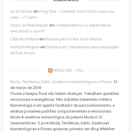
lar de idosas
em
Feng Shui – trazendo bons fluídos para sua
casa – 2ª parte
Grupo de Reabilitação
em
Codependência ou dependência
emocional: o que é?
Lilian Roel Murat
em
Receita para Gostar de Si Mesma
Karina Rodrigues
em
Conheça as 7 tendências para maquiagem
de final de ano
WMULHER – RSS
Moda, Tendência, Estilo: Essências Numerológicas e Florais
13
de março de 2018
Florais e terapia floral não tratam doenças. Trabalham questões
emocionais e energéticas. Não Substitui tratamento médico.
Numerologia é um agente facilitador de autoconhecimento; e
sinaliza possíveis padrões comportamentais e emocionais.
Moda A essência numerológica da palavra Moda é 15.
Características: O post Moda, Tendência, Estilo: Essências
Numerológicas e Florais apareceu primeiro em Blog WMulher.