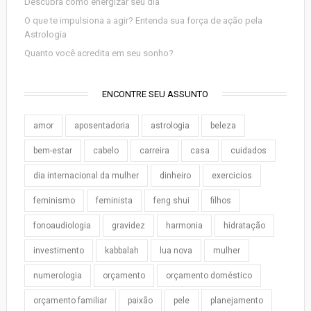
Descubra como energizar seu dia
O que te impulsiona a agir? Entenda sua força de ação pela
Astrologia
Quanto você acredita em seu sonho?
ENCONTRE SEU ASSUNTO
amor
aposentadoria
astrologia
beleza
bem-estar
cabelo
carreira
casa
cuidados
dia internacional da mulher
dinheiro
exercicios
feminismo
feminista
feng shui
filhos
fonoaudiologia
gravidez
harmonia
hidratação
investimento
kabbalah
lua nova
mulher
numerologia
orçamento
orçamento doméstico
orçamento familiar
paixão
pele
planejamento