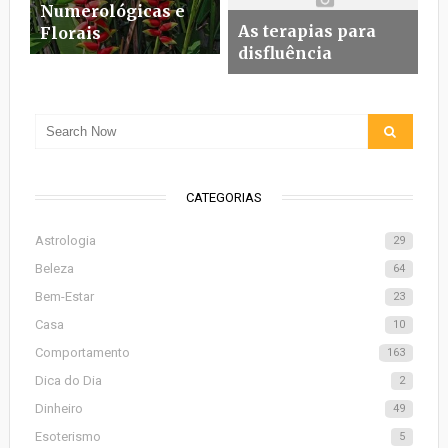
Numerológicas e
As terapias para
Florais
disfluência
CATEGORIAS
Astrologia
29
Beleza
64
Bem-Estar
23
Casa
10
Comportamento
163
Dica do Dia
2
Dinheiro
49
Esoterismo
5