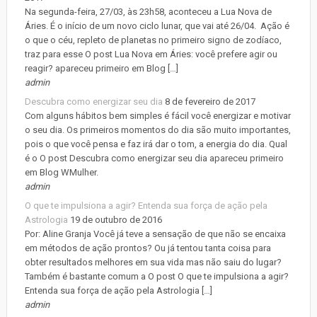
Na segunda-feira, 27/03, às 23h58, aconteceu a Lua Nova de
Áries. É o início de um novo ciclo lunar, que vai até 26/04. Ação é
o que o céu, repleto de planetas no primeiro signo de zodíaco,
traz para esse O post Lua Nova em Áries: você prefere agir ou
reagir? apareceu primeiro em Blog […]
admin
Descubra como energizar seu dia
8 de fevereiro de 2017
Com alguns hábitos bem simples é fácil você energizar e motivar
o seu dia. Os primeiros momentos do dia são muito importantes,
pois o que você pensa e faz irá dar o tom, a energia do dia. Qual
é o O post Descubra como energizar seu dia apareceu primeiro
em Blog WMulher.
admin
O que te impulsiona a agir? Entenda sua força de ação pela
Astrologia
19 de outubro de 2016
Por: Aline Granja Você já teve a sensação de que não se encaixa
em métodos de ação prontos? Ou já tentou tanta coisa para
obter resultados melhores em sua vida mas não saiu do lugar?
Também é bastante comum a O post O que te impulsiona a agir?
Entenda sua força de ação pela Astrologia […]
admin