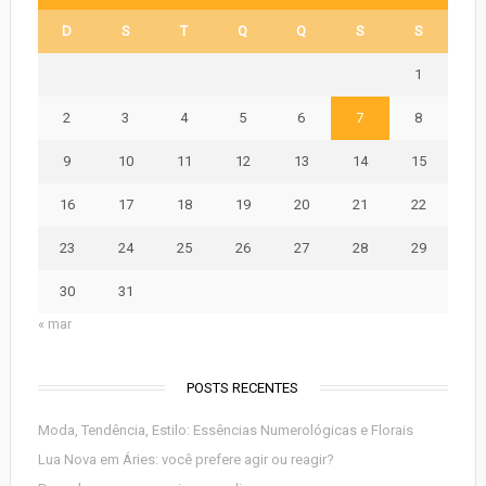
D
S
T
Q
Q
S
S
1
2
3
4
5
6
7
8
9
10
11
12
13
14
15
16
17
18
19
20
21
22
23
24
25
26
27
28
29
30
31
« mar
POSTS RECENTES
Moda, Tendência, Estilo: Essências Numerológicas e Florais
Lua Nova em Áries: você prefere agir ou reagir?