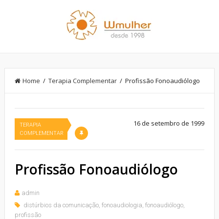
Home
/
Terapia Complementar
/ Profissão Fonoaudiólogo
16 de setembro de 1999
TERAPIA
COMPLEMENTAR
Profissão Fonoaudiólogo
admin
distúrbios da comunicação
,
fonoaudiologia
,
fonoaudiólogo
,
profissão