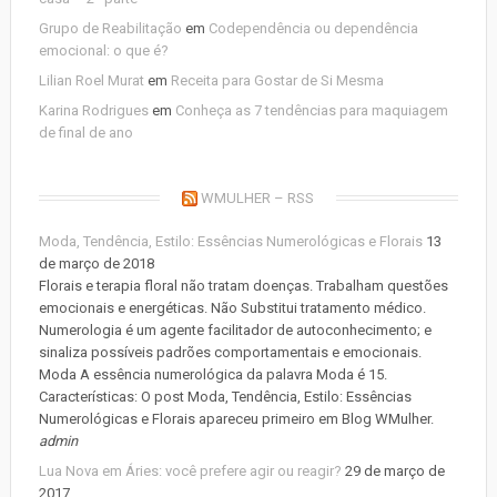
Grupo de Reabilitação
em
Codependência ou dependência
emocional: o que é?
Lilian Roel Murat
em
Receita para Gostar de Si Mesma
Karina Rodrigues
em
Conheça as 7 tendências para maquiagem
de final de ano
WMULHER – RSS
Moda, Tendência, Estilo: Essências Numerológicas e Florais
13
de março de 2018
Florais e terapia floral não tratam doenças. Trabalham questões
emocionais e energéticas. Não Substitui tratamento médico.
Numerologia é um agente facilitador de autoconhecimento; e
sinaliza possíveis padrões comportamentais e emocionais.
Moda A essência numerológica da palavra Moda é 15.
Características: O post Moda, Tendência, Estilo: Essências
Numerológicas e Florais apareceu primeiro em Blog WMulher.
admin
Lua Nova em Áries: você prefere agir ou reagir?
29 de março de
2017