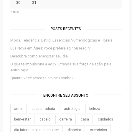
30
31
« mar
POSTS RECENTES
Moda, Tendência, Estilo: Essências Numerológicas e Florais
Lua Nova em Áries: você prefere agir ou reagir?
Descubra como energizar seu dia
O que te impulsiona a agir? Entenda sua força de ação pela
Astrologia
Quanto você acredita em seu sonho?
ENCONTRE SEU ASSUNTO
amor
aposentadoria
astrologia
beleza
bem-estar
cabelo
carreira
casa
cuidados
dia internacional da mulher
dinheiro
exercicios