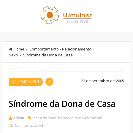
Home
/
Comportamento
•
Relacionamento
•
Sexo
/ Síndrome da Dona de Casa
22 de setembro de 2005
COMPORTAMENTO
Síndrome da Dona de Casa
admin
dona de casa
,
namorar
,
revolução sexual
Comments are off