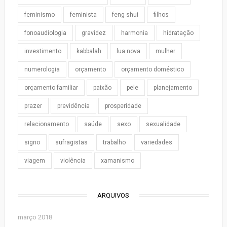
feminismo
feminista
feng shui
filhos
fonoaudiologia
gravidez
harmonia
hidratação
investimento
kabbalah
lua nova
mulher
numerologia
orçamento
orçamento doméstico
orçamento familiar
paixão
pele
planejamento
prazer
previdência
prosperidade
relacionamento
saúde
sexo
sexualidade
signo
sufragistas
trabalho
variedades
viagem
violência
xamanismo
ARQUIVOS
março 2018