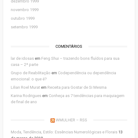
dezembro 1999
novembro 1999
outubro 1999
setembro 1999
COMENTÁRIOS
lar de idosas
em
Feng Shui – trazendo bons fluídos para sua
casa – 2ª parte
Grupo de Reabilitação
em
Codependência ou dependência
emocional: o que é?
Lilian Roel Murat
em
Receita para Gostar de Si Mesma
Karina Rodrigues
em
Conheça as 7 tendências para maquiagem
de final de ano
WMULHER – RSS
Moda, Tendência, Estilo: Essências Numerológicas e Florais
13