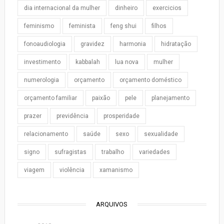
dia internacional da mulher
dinheiro
exercicios
feminismo
feminista
feng shui
filhos
fonoaudiologia
gravidez
harmonia
hidratação
investimento
kabbalah
lua nova
mulher
numerologia
orçamento
orçamento doméstico
orçamento familiar
paixão
pele
planejamento
prazer
previdência
prosperidade
relacionamento
saúde
sexo
sexualidade
signo
sufragistas
trabalho
variedades
viagem
violência
xamanismo
ARQUIVOS