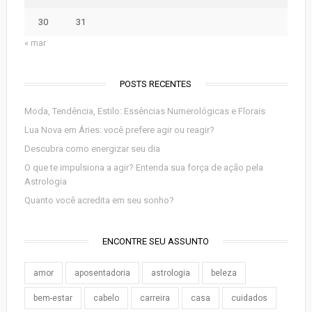
30
31
« mar
POSTS RECENTES
Moda, Tendência, Estilo: Essências Numerológicas e Florais
Lua Nova em Áries: você prefere agir ou reagir?
Descubra como energizar seu dia
O que te impulsiona a agir? Entenda sua força de ação pela
Astrologia
Quanto você acredita em seu sonho?
ENCONTRE SEU ASSUNTO
amor
aposentadoria
astrologia
beleza
bem-estar
cabelo
carreira
casa
cuidados