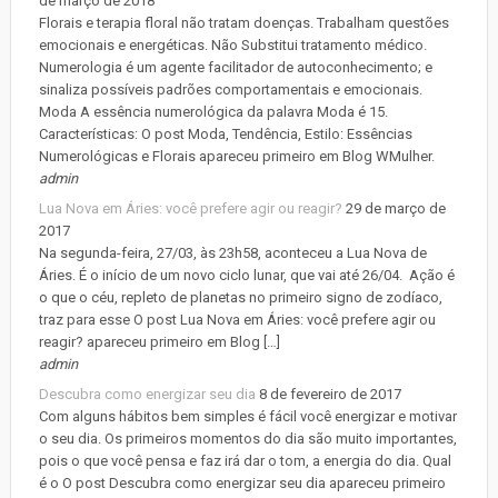
de março de 2018
Florais e terapia floral não tratam doenças. Trabalham questões
emocionais e energéticas. Não Substitui tratamento médico.
Numerologia é um agente facilitador de autoconhecimento; e
sinaliza possíveis padrões comportamentais e emocionais.
Moda A essência numerológica da palavra Moda é 15.
Características: O post Moda, Tendência, Estilo: Essências
Numerológicas e Florais apareceu primeiro em Blog WMulher.
admin
Lua Nova em Áries: você prefere agir ou reagir?
29 de março de
2017
Na segunda-feira, 27/03, às 23h58, aconteceu a Lua Nova de
Áries. É o início de um novo ciclo lunar, que vai até 26/04. Ação é
o que o céu, repleto de planetas no primeiro signo de zodíaco,
traz para esse O post Lua Nova em Áries: você prefere agir ou
reagir? apareceu primeiro em Blog […]
admin
Descubra como energizar seu dia
8 de fevereiro de 2017
Com alguns hábitos bem simples é fácil você energizar e motivar
o seu dia. Os primeiros momentos do dia são muito importantes,
pois o que você pensa e faz irá dar o tom, a energia do dia. Qual
é o O post Descubra como energizar seu dia apareceu primeiro