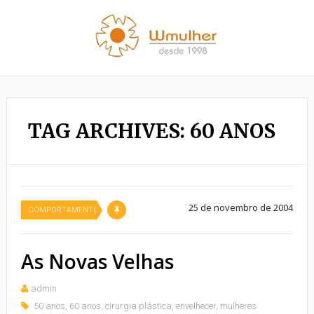
TAG ARCHIVES: 60 ANOS
25 de novembro de 2004
COMPORTAMENTO
As Novas Velhas
admin
50 anos
,
60 anos
,
cirurgia plástica
,
envelhecer
,
mulheres