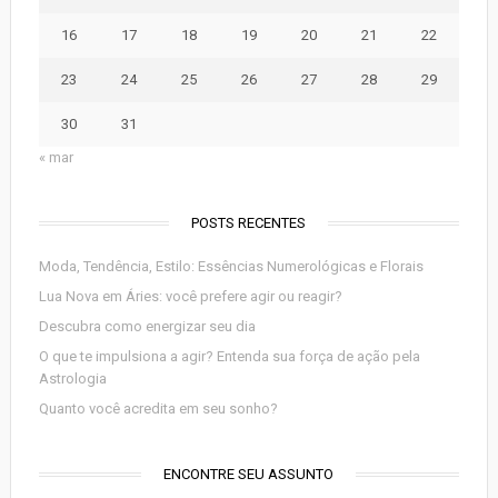
16
17
18
19
20
21
22
23
24
25
26
27
28
29
30
31
« mar
POSTS RECENTES
Moda, Tendência, Estilo: Essências Numerológicas e Florais
Lua Nova em Áries: você prefere agir ou reagir?
Descubra como energizar seu dia
O que te impulsiona a agir? Entenda sua força de ação pela
Astrologia
Quanto você acredita em seu sonho?
ENCONTRE SEU ASSUNTO