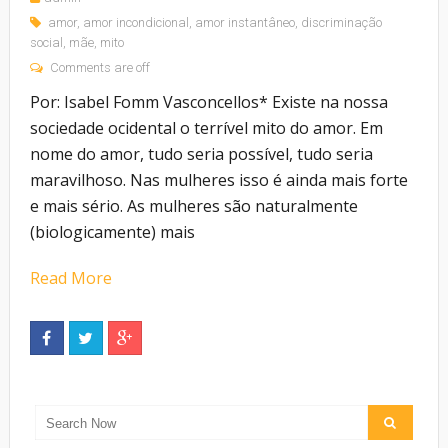
amor
,
amor incondicional
,
amor instantâneo
,
discriminação
social
,
mãe
,
mito
Comments are off
Por: Isabel Fomm Vasconcellos* Existe na nossa
sociedade ocidental o terrível mito do amor. Em
nome do amor, tudo seria possível, tudo seria
maravilhoso. Nas mulheres isso é ainda mais forte
e mais sério. As mulheres são naturalmente
(biologicamente) mais
Read More