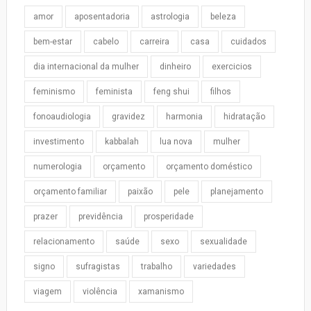
amor
aposentadoria
astrologia
beleza
bem-estar
cabelo
carreira
casa
cuidados
dia internacional da mulher
dinheiro
exercicios
feminismo
feminista
feng shui
filhos
fonoaudiologia
gravidez
harmonia
hidratação
investimento
kabbalah
lua nova
mulher
numerologia
orçamento
orçamento doméstico
orçamento familiar
paixão
pele
planejamento
prazer
previdência
prosperidade
relacionamento
saúde
sexo
sexualidade
signo
sufragistas
trabalho
variedades
viagem
violência
xamanismo