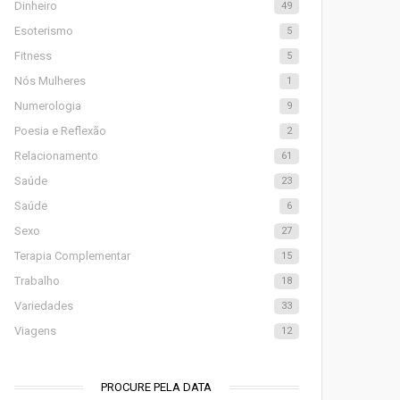
Dinheiro
49
Esoterismo
5
Fitness
5
Nós Mulheres
1
Numerologia
9
Poesia e Reflexão
2
Relacionamento
61
Saúde
23
Saúde
6
Sexo
27
Terapia Complementar
15
Trabalho
18
Variedades
33
Viagens
12
PROCURE PELA DATA