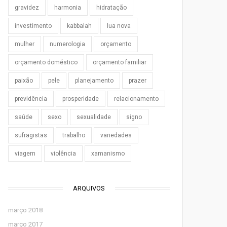
gravidez
harmonia
hidratação
investimento
kabbalah
lua nova
mulher
numerologia
orçamento
orçamento doméstico
orçamento familiar
paixão
pele
planejamento
prazer
previdência
prosperidade
relacionamento
saúde
sexo
sexualidade
signo
sufragistas
trabalho
variedades
viagem
violência
xamanismo
ARQUIVOS
março 2018
março 2017