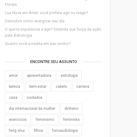
Florais
Lua Nova em Áries: você prefere agir ou reagir?
Descubra como energizar seu dia
O que te impulsiona a agir? Entenda sua força de ação
pela Astrologia
Quanto você acredita em seu sonho?
ENCONTRE SEU ASSUNTO
amor
aposentadoria
astrologia
beleza
bem-estar
cabelo
carreira
casa
cuidados
dia internacional da mulher
dinheiro
exercicios
feminismo
feminista
feng shui
filhos
fonoaudiologia