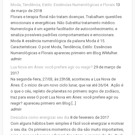
Moda, Tendência, Estilo: Essências Numerológicas e Florais
13
de março de 2018
Florais e terapia floral não tratam doenças. Trabalham questões
emocionais e energéticas. Não Substitui tratamento médico.
Numerologia é um agente facilitador de autoconhecimento; e
sinaliza possíveis padrões comportamentais e emocionais.
Moda A essência numerológica da palavra Moda é 15.
Características: O post Moda, Tendência, Estilo: Essências
Numerológicas e Florais apareceu primeiro em Blog WMulher.
admin
Lua Nova em Áries: você prefere agir ou reagir?
29 de março de
2017
Na segunda-feira, 27/03, às 23h58, aconteceu a Lua Nova de
Áries. É o início de um novo ciclo lunar, que vai até 26/04. Ação é
o que o céu, repleto de planetas no primeiro signo de zodíaco,
traz para esse O post Lua Nova em Áries: você prefere agir ou
reagir? apareceu primeiro em Blog […]
admin
Descubra como energizar seu dia
8 de fevereiro de 2017
Com alguns hábitos bem simples é fácil você energizar e motivar
o seu dia. Os primeiros momentos do dia são muito importantes,