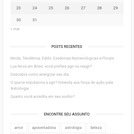
23
24
25
26
27
28
29
30
31
« mar
POSTS RECENTES
Moda, Tendência, Estilo: Essências Numerológicas e Florais
Lua Nova em Áries: você prefere agir ou reagir?
Descubra como energizar seu dia
O que te impulsiona a agir? Entenda sua força de ação pela
Astrologia
Quanto você acredita em seu sonho?
ENCONTRE SEU ASSUNTO
amor
aposentadoria
astrologia
beleza