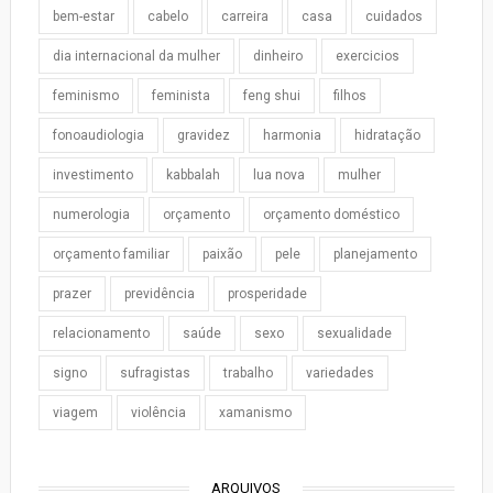
bem-estar
cabelo
carreira
casa
cuidados
dia internacional da mulher
dinheiro
exercicios
feminismo
feminista
feng shui
filhos
fonoaudiologia
gravidez
harmonia
hidratação
investimento
kabbalah
lua nova
mulher
numerologia
orçamento
orçamento doméstico
orçamento familiar
paixão
pele
planejamento
prazer
previdência
prosperidade
relacionamento
saúde
sexo
sexualidade
signo
sufragistas
trabalho
variedades
viagem
violência
xamanismo
ARQUIVOS