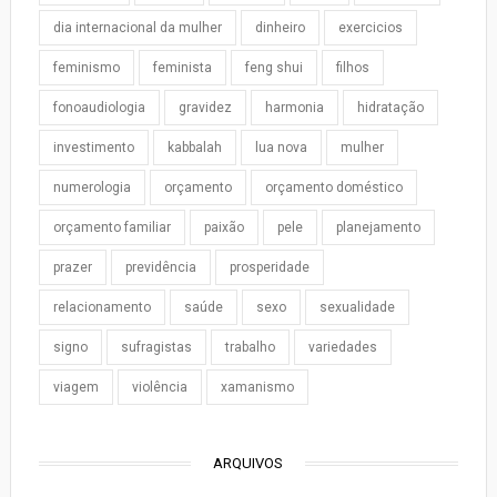
dia internacional da mulher
dinheiro
exercicios
feminismo
feminista
feng shui
filhos
fonoaudiologia
gravidez
harmonia
hidratação
investimento
kabbalah
lua nova
mulher
numerologia
orçamento
orçamento doméstico
orçamento familiar
paixão
pele
planejamento
prazer
previdência
prosperidade
relacionamento
saúde
sexo
sexualidade
signo
sufragistas
trabalho
variedades
viagem
violência
xamanismo
ARQUIVOS