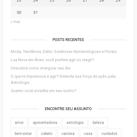
23
24
25
26
27
28
29
30
31
« mar
POSTS RECENTES
Moda, Tendência, Estilo: Essências Numerológicas e Florais
Lua Nova em Áries: você prefere agir ou reagir?
Descubra como energizar seu dia
O que te impulsiona a agir? Entenda sua força de ação pela
Astrologia
Quanto você acredita em seu sonho?
ENCONTRE SEU ASSUNTO
amor
aposentadoria
astrologia
beleza
bem-estar
cabelo
carreira
casa
cuidados