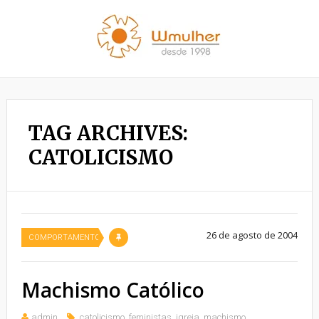
TAG ARCHIVES:
CATOLICISMO
26 de agosto de 2004
COMPORTAMENTO
Machismo Católico
admin
catolicismo
,
feministas
,
igreja
,
machismo