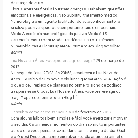
de março de 2018
Florais e terapia floral não tratam doenças. Trabalham questões
emocionais e energéticas. Não Substitui tratamento médico.
Numerologia é um agente facilitador de autoconhecimento; e
sinaliza possíveis padrões comportamentais e emocionais.
Moda A essência numerológica da palavra Moda é 15.
Características: O post Moda, Tendência, Estilo: Essências
Numerológicas e Florais apareceu primeiro em Blog WMulher.
admin
Lua Nova em Áries: você prefere agir ou reagir?
29 de março de
2017
Na segunda-feira, 27/03, às 23h58, aconteceu a Lua Nova de
Áries. É o início de um novo ciclo lunar, que vai até 26/04. Ação é
o que o céu, repleto de planetas no primeiro signo de zodíaco,
traz para esse O post Lua Nova em Áries: você prefere agir ou
reagir? apareceu primeiro em Blog […]
admin
Descubra como energizar seu dia
8 de fevereiro de 2017
Com alguns hábitos bem simples é fácil você energizar e motivar
o seu dia. Os primeiros momentos do dia são muito importantes,
pois o que você pensa e faz irá dar o tom, a energia do dia. Qual
é o O post Descubra como energizar seu dia apareceu primeiro