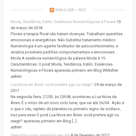
WMULHER – RSS
Moda, Tendência, Estilo: Essências Numerológicas e Florais
13
de março de 2018
Florais e terapia floral não tratam doenças. Trabalham questões
emocionais e energéticas. Não Substitui tratamento médico.
Numerologia é um agente facilitador de autoconhecimento; e
sinaliza possíveis padrões comportamentais e emocionais.
Moda A essência numerológica da palavra Moda é 15.
Características: O post Moda, Tendência, Estilo: Essências
Numerológicas e Florais apareceu primeiro em Blog WMulher.
admin
Lua Nova em Áries: você prefere agir ou reagir?
29 de março de
2017
Na segunda-feira, 27/03, às 23h58, aconteceu a Lua Nova de
Áries. É o início de um novo ciclo lunar, que vai até 26/04. Ação é
o que o céu, repleto de planetas no primeiro signo de zodíaco,
traz para esse O post Lua Nova em Áries: você prefere agir ou
reagir? apareceu primeiro em Blog […]
admin
Descubra como energizar seu dia
8 de fevereiro de 2017