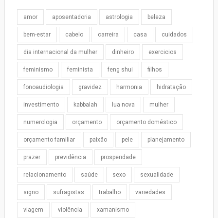
amor
aposentadoria
astrologia
beleza
bem-estar
cabelo
carreira
casa
cuidados
dia internacional da mulher
dinheiro
exercicios
feminismo
feminista
feng shui
filhos
fonoaudiologia
gravidez
harmonia
hidratação
investimento
kabbalah
lua nova
mulher
numerologia
orçamento
orçamento doméstico
orçamento familiar
paixão
pele
planejamento
prazer
previdência
prosperidade
relacionamento
saúde
sexo
sexualidade
signo
sufragistas
trabalho
variedades
viagem
violência
xamanismo