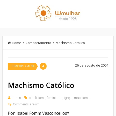
Home
/
Comportamento
/ Machismo Católico
26 de agosto de 2004
COMPORTAMENTO
Machismo Católico
admin
catolicismo
,
feministas
,
igreja
,
machismo
Comments are off
Por: Isabel Fomm Vasconcellos*