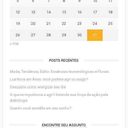
5
6
7
8
9
10
11
12
13
14
15
16
17
18
19
20
21
22
23
24
25
26
27
28
29
30
31
« mar
POSTS RECENTES
Moda, Tendência, Estilo: Essências Numerológicas e Florais
Lua Nova em Áries: você prefere agir ou reagir?
Descubra como energizar seu dia
O que te impulsiona a agir? Entenda sua força de ação pela
Astrologia
Quanto você acredita em seu sonho?
ENCONTRE SEU ASSUNTO