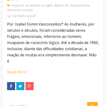
angústia
,
ansiedade
,
coragem
,
depressão
,
dupla jornada
,
feminismo
,
intuição
Comments are off
Por: Isabel Fomm Vasconcellos* As mulheres, por
séculos e séculos, foram consideradas seres
frágeis, emocionais, inferiores ao homem,
incapazes de raciocínio lógico. Até a década de 1960,
inclusive, diante das dificuldades cotidianas, a
reação de muitas era simplesmente desmaiar. Não
é
Read More