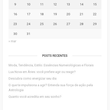
9
10
11
12
13
14
15
16
17
18
19
20
21
22
23
24
25
26
27
28
29
30
31
« mar
POSTS RECENTES
Moda, Tendência, Estilo: Essências Numerológicas e Florais
Lua Nova em Áries: você prefere agir ou reagir?
Descubra como energizar seu dia
O que te impulsiona a agir? Entenda sua força de ação pela
Astrologia
Quanto você acredita em seu sonho?