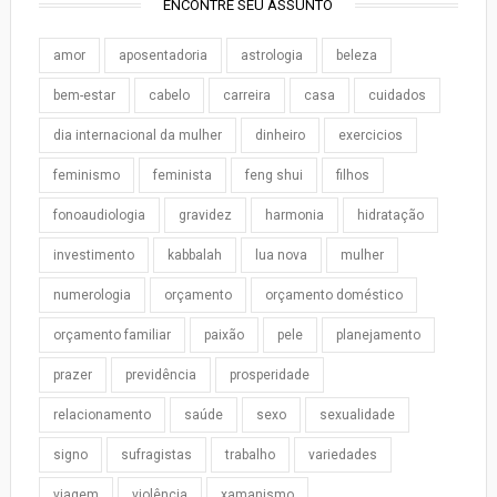
ENCONTRE SEU ASSUNTO
amor
aposentadoria
astrologia
beleza
bem-estar
cabelo
carreira
casa
cuidados
dia internacional da mulher
dinheiro
exercicios
feminismo
feminista
feng shui
filhos
fonoaudiologia
gravidez
harmonia
hidratação
investimento
kabbalah
lua nova
mulher
numerologia
orçamento
orçamento doméstico
orçamento familiar
paixão
pele
planejamento
prazer
previdência
prosperidade
relacionamento
saúde
sexo
sexualidade
signo
sufragistas
trabalho
variedades
viagem
violência
xamanismo