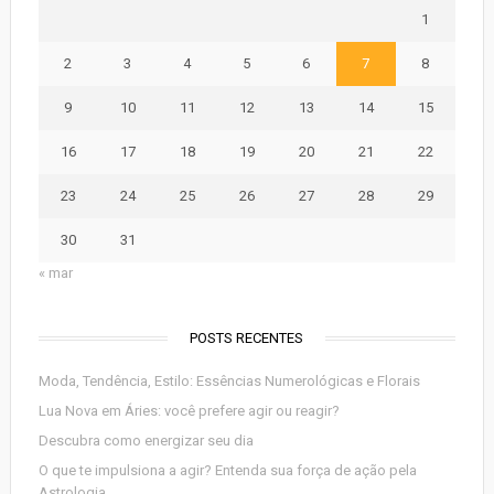
1
2
3
4
5
6
7
8
9
10
11
12
13
14
15
16
17
18
19
20
21
22
23
24
25
26
27
28
29
30
31
« mar
POSTS RECENTES
Moda, Tendência, Estilo: Essências Numerológicas e Florais
Lua Nova em Áries: você prefere agir ou reagir?
Descubra como energizar seu dia
O que te impulsiona a agir? Entenda sua força de ação pela
Astrologia