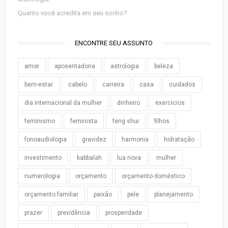
Quanto você acredita em seu sonho?
ENCONTRE SEU ASSUNTO
amor
aposentadoria
astrologia
beleza
bem-estar
cabelo
carreira
casa
cuidados
dia internacional da mulher
dinheiro
exercicios
feminismo
feminista
feng shui
filhos
fonoaudiologia
gravidez
harmonia
hidratação
investimento
kabbalah
lua nova
mulher
numerologia
orçamento
orçamento doméstico
orçamento familiar
paixão
pele
planejamento
prazer
previdência
prosperidade