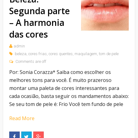
Segunda parte
– A harmonia
das cores
admin
beleza
,
cores frias
,
cores quentes
,
maquilagem
,
tom de pele
Comments are off
Por: Sonia Corazza* Saiba como escolher os
melhores tons para você. É muito prazeroso
montar uma paleta de cores interessantes para
cada ocasião, basta seguir os mandamentos abaixo:
Se seu tom de pele é: Frio Você tem fundo de pele
Read More