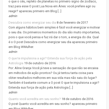
o que o céu, repleto de planetas no primeiro signo de zodíaco,
traz para esse O post Lua Nova em Áries: você prefere agir ou
reagir? apareceu primeiro em Blog […]
admin
Descubra como energizar seu dia
8 de fevereiro de 2017
Com alguns hábitos bem simples é fácil você energizar e motivar
o seu dia. Os primeiros momentos do dia são muito importantes,
pois o que você pensa e faz irá dar o tom, a energia do dia. Qual
é o O post Descubra como energizar seu dia apareceu primeiro
em Blog WMulher.
admin
O que te impulsiona a agir? Entenda sua força de ação pela
Astrologia
19 de outubro de 2016
Por: Aline Granja Você já teve a sensação de que não se encaixa
em métodos de ação prontos? Ou já tentou tanta coisa para
obter resultados melhores em sua vida mas não saiu do lugar?
Também é bastante comum a O post O que te impulsiona a agir?
Entenda sua força de ação pela Astrologia […]
admin
Quanto você acredita em seu sonho?
18 de outubro de 2016
O post Quanto você acredita em seu sonho? apareceu primeiro
em Blog WMulher.