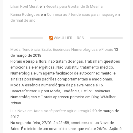
Lilian Roel Murat
em
Receita para Gostar de Si Mesma
Karina Rodrigues
em
Conheça as 7 tendências para maquiagem
de final de ano
WMULHER – RSS
Moda, Tendência, Estilo: Essências Numerológicas e Florais
13
de março de 2018
Florais e terapia floral não tratam doenças. Trabalham questões
emocionais e energéticas. Não Substitui tratamento médico.
Numerologia é um agente facilitador de autoconhecimento; e
sinaliza possíveis padrões comportamentais e emocionais.
Moda A essência numerológica da palavra Moda é 15.
Características: O post Moda, Tendência, Estilo: Essências
Numerológicas e Florais apareceu primeiro em Blog WMulher.
admin
Lua Nova em Áries: você prefere agir ou reagir?
29 de março de
2017
Na segunda-feira, 27/03, às 23h58, aconteceu a Lua Nova de
Áries. É o início de um novo ciclo lunar, que vai até 26/04. Ação é