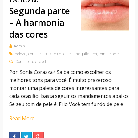
Segunda parte
– A harmonia
das cores
admin
beleza
,
cores frias
,
cores quentes
,
maquilagem
,
tom de pele
Comments are off
Por: Sonia Corazza* Saiba como escolher os
melhores tons para você. É muito prazeroso
montar uma paleta de cores interessantes para
cada ocasião, basta seguir os mandamentos abaixo:
Se seu tom de pele é: Frio Você tem fundo de pele
Read More