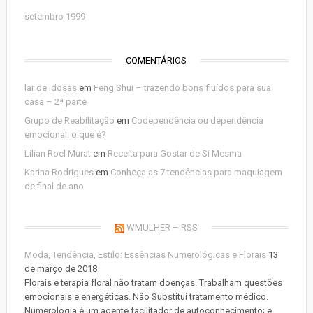
setembro 1999
COMENTÁRIOS
lar de idosas
em
Feng Shui – trazendo bons fluídos para sua
casa – 2ª parte
Grupo de Reabilitação
em
Codependência ou dependência
emocional: o que é?
Lilian Roel Murat
em
Receita para Gostar de Si Mesma
Karina Rodrigues
em
Conheça as 7 tendências para maquiagem
de final de ano
WMULHER – RSS
Moda, Tendência, Estilo: Essências Numerológicas e Florais
13
de março de 2018
Florais e terapia floral não tratam doenças. Trabalham questões
emocionais e energéticas. Não Substitui tratamento médico.
Numerologia é um agente facilitador de autoconhecimento; e