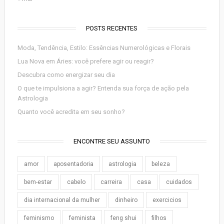
POSTS RECENTES
Moda, Tendência, Estilo: Essências Numerológicas e Florais
Lua Nova em Áries: você prefere agir ou reagir?
Descubra como energizar seu dia
O que te impulsiona a agir? Entenda sua força de ação pela
Astrologia
Quanto você acredita em seu sonho?
ENCONTRE SEU ASSUNTO
amor
aposentadoria
astrologia
beleza
bem-estar
cabelo
carreira
casa
cuidados
dia internacional da mulher
dinheiro
exercicios
feminismo
feminista
feng shui
filhos