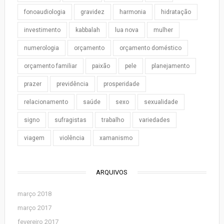
fonoaudiologia
gravidez
harmonia
hidratação
investimento
kabbalah
lua nova
mulher
numerologia
orçamento
orçamento doméstico
orçamento familiar
paixão
pele
planejamento
prazer
previdência
prosperidade
relacionamento
saúde
sexo
sexualidade
signo
sufragistas
trabalho
variedades
viagem
violência
xamanismo
ARQUIVOS
março 2018
março 2017
fevereiro 2017