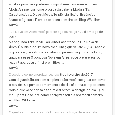
sinaliza possíveis padrões comportamentais e emocionais.
Moda A essência numerológica da palavra Moda é 15.
Características: O post Moda, Tendência, Estilo: Essências
Numerológicas e Florais apareceu primeiro em Blog WMulher.
admin
Lua Nova em Áries: você prefere agir ou reagir?
29 de março de
2017
Na segunda-feira, 27/03, às 23h58, aconteceu a Lua Nova de
Áries. É o início de um novo ciclo lunar, que vai até 26/04. Ação é
o que o céu, repleto de planetas no primeiro signo de zodíaco,
traz para esse O post Lua Nova em Áries: você prefere agir ou
reagir? apareceu primeiro em Blog […]
admin
Descubra como energizar seu dia
8 de fevereiro de 2017
Com alguns hábitos bem simples é fácil você energizar e motivar
o seu dia. Os primeiros momentos do dia são muito importantes,
pois o que você pensa e faz irá dar o tom, a energia do dia. Qual
é o O post Descubra como energizar seu dia apareceu primeiro
em Blog WMulher.
admin
O que te impulsiona a agir? Entenda sua força de ação pela