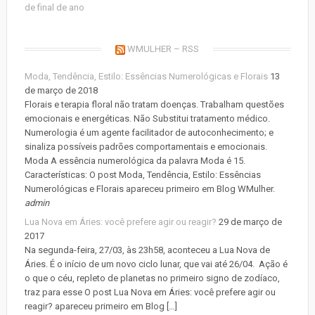
de final de ano
WMULHER – RSS
Moda, Tendência, Estilo: Essências Numerológicas e Florais
13
de março de 2018
Florais e terapia floral não tratam doenças. Trabalham questões
emocionais e energéticas. Não Substitui tratamento médico.
Numerologia é um agente facilitador de autoconhecimento; e
sinaliza possíveis padrões comportamentais e emocionais.
Moda A essência numerológica da palavra Moda é 15.
Características: O post Moda, Tendência, Estilo: Essências
Numerológicas e Florais apareceu primeiro em Blog WMulher.
admin
Lua Nova em Áries: você prefere agir ou reagir?
29 de março de
2017
Na segunda-feira, 27/03, às 23h58, aconteceu a Lua Nova de
Áries. É o início de um novo ciclo lunar, que vai até 26/04. Ação é
o que o céu, repleto de planetas no primeiro signo de zodíaco,
traz para esse O post Lua Nova em Áries: você prefere agir ou
reagir? apareceu primeiro em Blog […]