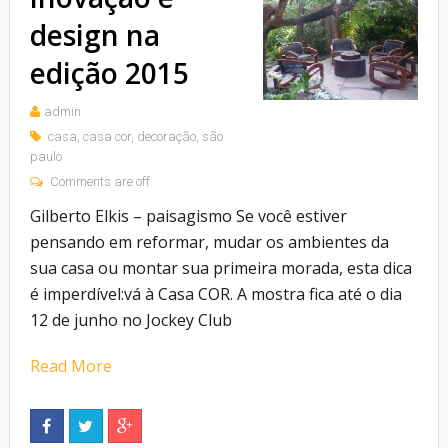
design na
edição 2015
admin
casa
,
casa cor
,
decoração
,
são
paulo
Comments are off
Gilberto Elkis – paisagismo Se você estiver
pensando em reformar, mudar os ambientes da
sua casa ou montar sua primeira morada, esta dica
é imperdível:vá à Casa COR. A mostra fica até o dia
12 de junho no Jockey Club
Read More