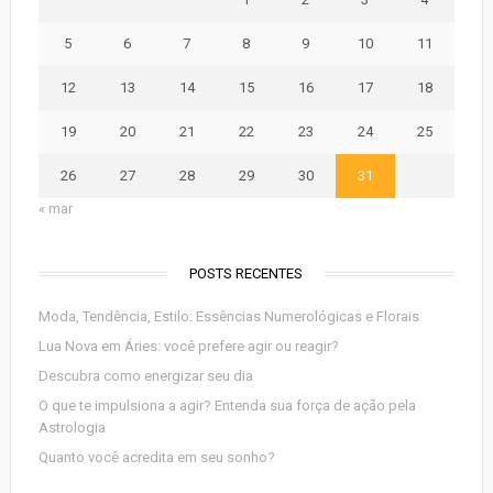
5
6
7
8
9
10
11
12
13
14
15
16
17
18
19
20
21
22
23
24
25
26
27
28
29
30
31
« mar
POSTS RECENTES
Moda, Tendência, Estilo: Essências Numerológicas e Florais
Lua Nova em Áries: você prefere agir ou reagir?
Descubra como energizar seu dia
O que te impulsiona a agir? Entenda sua força de ação pela
Astrologia
Quanto você acredita em seu sonho?