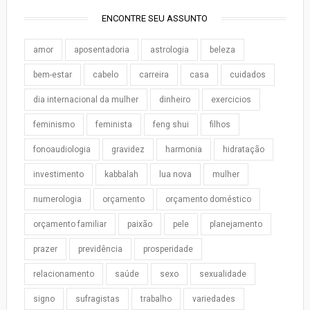
ENCONTRE SEU ASSUNTO
amor
aposentadoria
astrologia
beleza
bem-estar
cabelo
carreira
casa
cuidados
dia internacional da mulher
dinheiro
exercicios
feminismo
feminista
feng shui
filhos
fonoaudiologia
gravidez
harmonia
hidratação
investimento
kabbalah
lua nova
mulher
numerologia
orçamento
orçamento doméstico
orçamento familiar
paixão
pele
planejamento
prazer
previdência
prosperidade
relacionamento
saúde
sexo
sexualidade
signo
sufragistas
trabalho
variedades