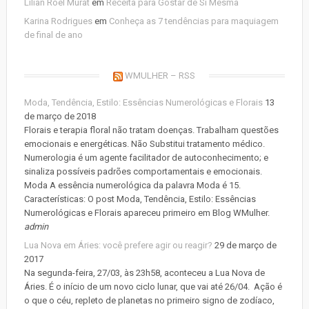
Lilian Roel Murat
em
Receita para Gostar de Si Mesma
Karina Rodrigues
em
Conheça as 7 tendências para maquiagem
de final de ano
WMULHER – RSS
Moda, Tendência, Estilo: Essências Numerológicas e Florais
13
de março de 2018
Florais e terapia floral não tratam doenças. Trabalham questões
emocionais e energéticas. Não Substitui tratamento médico.
Numerologia é um agente facilitador de autoconhecimento; e
sinaliza possíveis padrões comportamentais e emocionais.
Moda A essência numerológica da palavra Moda é 15.
Características: O post Moda, Tendência, Estilo: Essências
Numerológicas e Florais apareceu primeiro em Blog WMulher.
admin
Lua Nova em Áries: você prefere agir ou reagir?
29 de março de
2017
Na segunda-feira, 27/03, às 23h58, aconteceu a Lua Nova de
Áries. É o início de um novo ciclo lunar, que vai até 26/04. Ação é
o que o céu, repleto de planetas no primeiro signo de zodíaco,