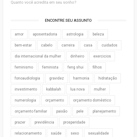
Quanto você acredita em seu sonho?
ENCONTRE SEU ASSUNTO
amor
aposentadoria
astrologia
beleza
bem-estar
cabelo
carreira
casa
cuidados
dia internacional da mulher
dinheiro
exercicios
feminismo
feminista
feng shui
filhos
fonoaudiologia
gravidez
harmonia
hidratação
investimento
kabbalah
lua nova
mulher
numerologia
orçamento
orçamento doméstico
orçamento familiar
paixão
pele
planejamento
prazer
previdência
prosperidade
relacionamento
saúde
sexo
sexualidade