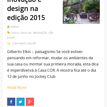
design na
edição 2015
admin
casa
,
casa cor
,
decoração
,
são
paulo
Comments are off
Gilberto Elkis – paisagismo Se você estiver
pensando em reformar, mudar os ambientes da
sua casa ou montar sua primeira morada, esta dica
é imperdível:vá à Casa COR. A mostra fica até o dia
12 de junho no Jockey Club
Read More