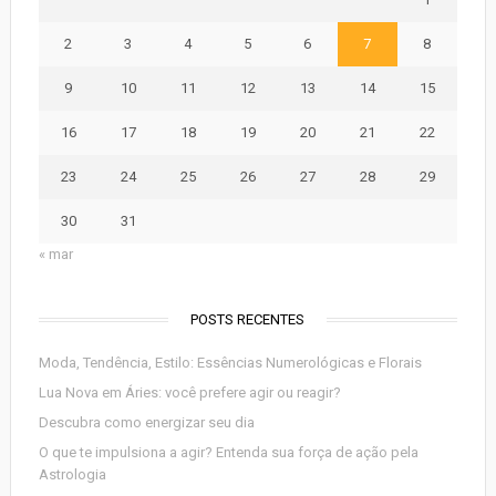
2
3
4
5
6
7
8
9
10
11
12
13
14
15
16
17
18
19
20
21
22
23
24
25
26
27
28
29
30
31
« mar
POSTS RECENTES
Moda, Tendência, Estilo: Essências Numerológicas e Florais
Lua Nova em Áries: você prefere agir ou reagir?
Descubra como energizar seu dia
O que te impulsiona a agir? Entenda sua força de ação pela
Astrologia