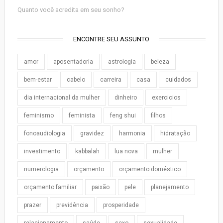
Quanto você acredita em seu sonho?
ENCONTRE SEU ASSUNTO
amor
aposentadoria
astrologia
beleza
bem-estar
cabelo
carreira
casa
cuidados
dia internacional da mulher
dinheiro
exercicios
feminismo
feminista
feng shui
filhos
fonoaudiologia
gravidez
harmonia
hidratação
investimento
kabbalah
lua nova
mulher
numerologia
orçamento
orçamento doméstico
orçamento familiar
paixão
pele
planejamento
prazer
previdência
prosperidade