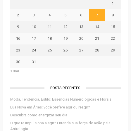
1
2
3
4
5
6
7
8
9
10
11
12
13
14
15
16
17
18
19
20
21
22
23
24
25
26
27
28
29
30
31
« mar
POSTS RECENTES
Moda, Tendência, Estilo: Essências Numerológicas e Florais
Lua Nova em Áries: você prefere agir ou reagir?
Descubra como energizar seu dia
O que te impulsiona a agir? Entenda sua força de ação pela
Astrologia