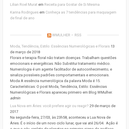
Lilian Roel Murat
em
Receita para Gostar de Si Mesma
Karina Rodrigues
em
Conheça as 7 tendências para maquiagem
de final de ano
WMULHER – RSS
Moda, Tendência, Estilo: Essências Numerológicas e Florais
13
de março de 2018
Florais e terapia floral não tratam doenças. Trabalham questões
emocionais e energéticas. Não Substitui tratamento médico.
Numerologia é um agente facilitador de autoconhecimento; e
sinaliza possíveis padrões comportamentais e emocionais.
Moda A essência numerológica da palavra Moda é 15.
Características: O post Moda, Tendência, Estilo: Essências
Numerológicas e Florais apareceu primeiro em Blog WMulher.
admin
Lua Nova em Áries: você prefere agir ou reagir?
29 de março de
2017
Na segunda-feira, 27/03, às 23h58, aconteceu a Lua Nova de
Áries. É o início de um novo ciclo lunar, que vai até 26/04. Ação é
o que o céu, repleto de planetas no primeiro signo de zodíaco,