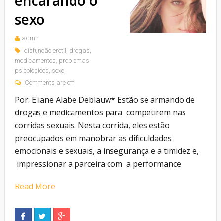
encarando o
sexo
admin
disfunção erétil
,
drogas
,
medicamentos
,
problemas
psicológicos
,
sexo
Comments are off
Por: Eliane Alabe Deblauw* Estão se armando de
drogas e medicamentos para competirem nas
corridas sexuais. Nesta corrida, eles estão
preocupados em manobrar as dificuldades
emocionais e sexuais, a insegurança e a timidez e,
impressionar a parceira com a performance
Read More