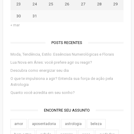
23
24
25
26
27
28
29
30
31
« mar
POSTS RECENTES
Moda, Tendência, Estilo: Essências Numerológicas e Florais
Lua Nova em Áries: você prefere agir ou reagir?
Descubra como energizar seu dia
O que te impulsiona a agir? Entenda sua força de ação pela
Astrologia
Quanto você acredita em seu sonho?
ENCONTRE SEU ASSUNTO
amor
aposentadoria
astrologia
beleza