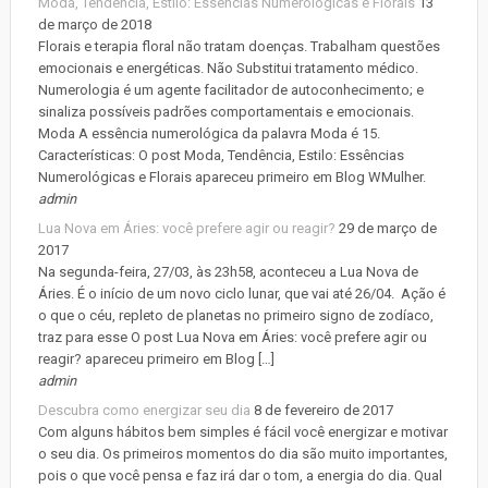
Moda, Tendência, Estilo: Essências Numerológicas e Florais
13
de março de 2018
Florais e terapia floral não tratam doenças. Trabalham questões
emocionais e energéticas. Não Substitui tratamento médico.
Numerologia é um agente facilitador de autoconhecimento; e
sinaliza possíveis padrões comportamentais e emocionais.
Moda A essência numerológica da palavra Moda é 15.
Características: O post Moda, Tendência, Estilo: Essências
Numerológicas e Florais apareceu primeiro em Blog WMulher.
admin
Lua Nova em Áries: você prefere agir ou reagir?
29 de março de
2017
Na segunda-feira, 27/03, às 23h58, aconteceu a Lua Nova de
Áries. É o início de um novo ciclo lunar, que vai até 26/04. Ação é
o que o céu, repleto de planetas no primeiro signo de zodíaco,
traz para esse O post Lua Nova em Áries: você prefere agir ou
reagir? apareceu primeiro em Blog […]
admin
Descubra como energizar seu dia
8 de fevereiro de 2017
Com alguns hábitos bem simples é fácil você energizar e motivar
o seu dia. Os primeiros momentos do dia são muito importantes,
pois o que você pensa e faz irá dar o tom, a energia do dia. Qual