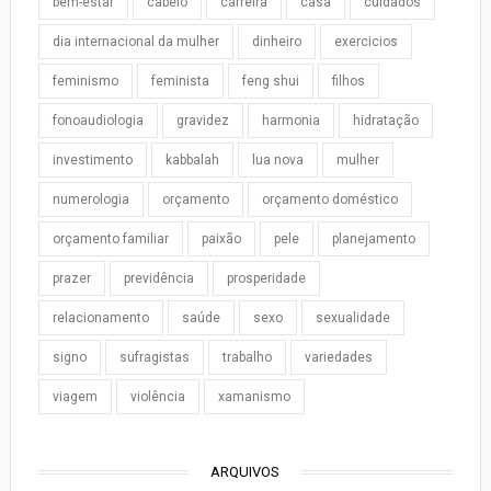
bem-estar
cabelo
carreira
casa
cuidados
dia internacional da mulher
dinheiro
exercicios
feminismo
feminista
feng shui
filhos
fonoaudiologia
gravidez
harmonia
hidratação
investimento
kabbalah
lua nova
mulher
numerologia
orçamento
orçamento doméstico
orçamento familiar
paixão
pele
planejamento
prazer
previdência
prosperidade
relacionamento
saúde
sexo
sexualidade
signo
sufragistas
trabalho
variedades
viagem
violência
xamanismo
ARQUIVOS