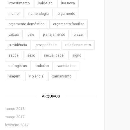
investimento
kabbalah
lua nova
mulher
numerologia
orçamento
orçamento doméstico
orçamento familiar
paixão
pele
planejamento
prazer
previdência
prosperidade
relacionamento
saúde
sexo
sexualidade
signo
sufragistas
trabalho
variedades
viagem
violência
xamanismo
ARQUIVOS
março 2018
março 2017
fevereiro 2017