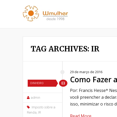
TAG ARCHIVES: IR
29 de março de 2016
Como Fazer a
DINHEIRO
Por: Francis Hesse* Nes
você preencher a decla
admin
isso, minimizar o risco 
Imposto sobre a
Renda
,
IR
Read More