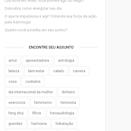
Lua Nova em Áries: você prefere agir ou reagir?
Descubra como energizar seu dia
O que te impulsiona a agir? Entenda sua força de ação
pela Astrologia
Quanto você acredita em seu sonho?
ENCONTRE SEU ASSUNTO
amor
aposentadoria
astrologia
beleza
bem-estar
cabelo
carreira
casa
cuidados
dia internacional da mulher
dinheiro
exercicios
feminismo
feminista
feng shui
filhos
fonoaudiologia
gravidez
harmonia
hidratação