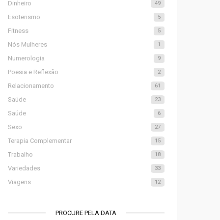
Dinheiro
49
Esoterismo
5
Fitness
5
Nós Mulheres
1
Numerologia
9
Poesia e Reflexão
2
Relacionamento
61
Saúde
23
Saúde
6
Sexo
27
Terapia Complementar
15
Trabalho
18
Variedades
33
Viagens
12
PROCURE PELA DATA