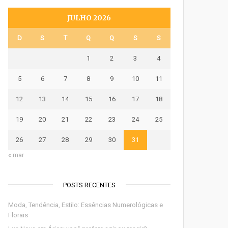
JULHO 2026
D
S
T
Q
Q
S
S
1
2
3
4
5
6
7
8
9
10
11
12
13
14
15
16
17
18
19
20
21
22
23
24
25
26
27
28
29
30
31
« mar
POSTS RECENTES
Moda, Tendência, Estilo: Essências Numerológicas e
Florais