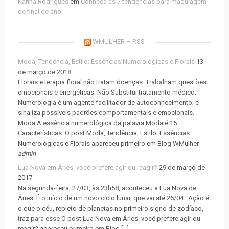
Karina Rodrigues
em
Conheça as 7 tendências para maquiagem
de final de ano
WMULHER – RSS
Moda, Tendência, Estilo: Essências Numerológicas e Florais
13
de março de 2018
Florais e terapia floral não tratam doenças. Trabalham questões
emocionais e energéticas. Não Substitui tratamento médico.
Numerologia é um agente facilitador de autoconhecimento; e
sinaliza possíveis padrões comportamentais e emocionais.
Moda A essência numerológica da palavra Moda é 15.
Características: O post Moda, Tendência, Estilo: Essências
Numerológicas e Florais apareceu primeiro em Blog WMulher.
admin
Lua Nova em Áries: você prefere agir ou reagir?
29 de março de
2017
Na segunda-feira, 27/03, às 23h58, aconteceu a Lua Nova de
Áries. É o início de um novo ciclo lunar, que vai até 26/04. Ação é
o que o céu, repleto de planetas no primeiro signo de zodíaco,
traz para esse O post Lua Nova em Áries: você prefere agir ou
reagir? apareceu primeiro em Blog […]