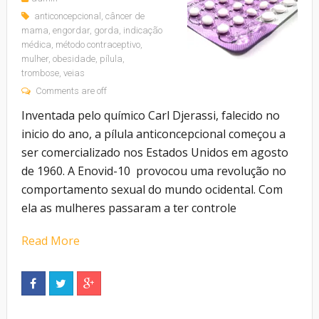
anticoncepcional
,
câncer de
mama
,
engordar
,
gorda
,
indicação
médica
,
método contraceptivo
,
mulher
,
obesidade
,
pílula
,
trombose
,
veias
Comments are off
Inventada pelo químico Carl Djerassi, falecido no
inicio do ano, a pílula anticoncepcional começou a
ser comercializado nos Estados Unidos em agosto
de 1960. A Enovid-10 provocou uma revolução no
comportamento sexual do mundo ocidental. Com
ela as mulheres passaram a ter controle
Read More