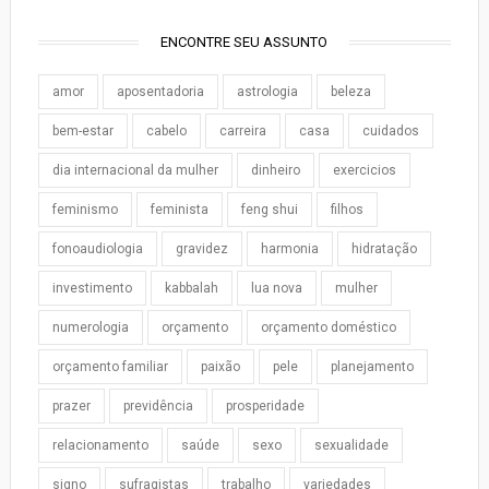
ENCONTRE SEU ASSUNTO
amor
aposentadoria
astrologia
beleza
bem-estar
cabelo
carreira
casa
cuidados
dia internacional da mulher
dinheiro
exercicios
feminismo
feminista
feng shui
filhos
fonoaudiologia
gravidez
harmonia
hidratação
investimento
kabbalah
lua nova
mulher
numerologia
orçamento
orçamento doméstico
orçamento familiar
paixão
pele
planejamento
prazer
previdência
prosperidade
relacionamento
saúde
sexo
sexualidade
signo
sufragistas
trabalho
variedades