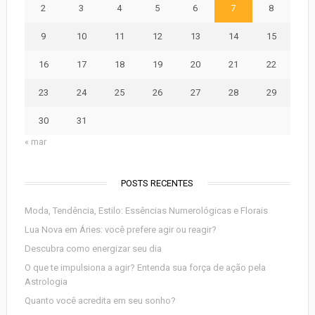
2
3
4
5
6
7
8
9
10
11
12
13
14
15
16
17
18
19
20
21
22
23
24
25
26
27
28
29
30
31
« mar
POSTS RECENTES
Moda, Tendência, Estilo: Essências Numerológicas e Florais
Lua Nova em Áries: você prefere agir ou reagir?
Descubra como energizar seu dia
O que te impulsiona a agir? Entenda sua força de ação pela
Astrologia
Quanto você acredita em seu sonho?