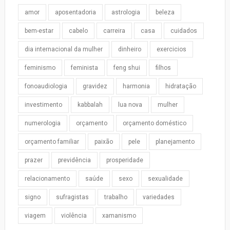
amor
aposentadoria
astrologia
beleza
bem-estar
cabelo
carreira
casa
cuidados
dia internacional da mulher
dinheiro
exercicios
feminismo
feminista
feng shui
filhos
fonoaudiologia
gravidez
harmonia
hidratação
investimento
kabbalah
lua nova
mulher
numerologia
orçamento
orçamento doméstico
orçamento familiar
paixão
pele
planejamento
prazer
previdência
prosperidade
relacionamento
saúde
sexo
sexualidade
signo
sufragistas
trabalho
variedades
viagem
violência
xamanismo