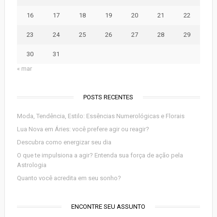
16
17
18
19
20
21
22
23
24
25
26
27
28
29
30
31
« mar
POSTS RECENTES
Moda, Tendência, Estilo: Essências Numerológicas e Florais
Lua Nova em Áries: você prefere agir ou reagir?
Descubra como energizar seu dia
O que te impulsiona a agir? Entenda sua força de ação pela
Astrologia
Quanto você acredita em seu sonho?
ENCONTRE SEU ASSUNTO