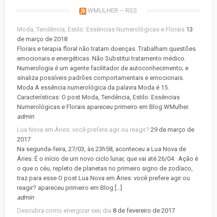
WMULHER – RSS
Moda, Tendência, Estilo: Essências Numerológicas e Florais
13
de março de 2018
Florais e terapia floral não tratam doenças. Trabalham questões
emocionais e energéticas. Não Substitui tratamento médico.
Numerologia é um agente facilitador de autoconhecimento; e
sinaliza possíveis padrões comportamentais e emocionais.
Moda A essência numerológica da palavra Moda é 15.
Características: O post Moda, Tendência, Estilo: Essências
Numerológicas e Florais apareceu primeiro em Blog WMulher.
admin
Lua Nova em Áries: você prefere agir ou reagir?
29 de março de
2017
Na segunda-feira, 27/03, às 23h58, aconteceu a Lua Nova de
Áries. É o início de um novo ciclo lunar, que vai até 26/04. Ação é
o que o céu, repleto de planetas no primeiro signo de zodíaco,
traz para esse O post Lua Nova em Áries: você prefere agir ou
reagir? apareceu primeiro em Blog […]
admin
Descubra como energizar seu dia
8 de fevereiro de 2017